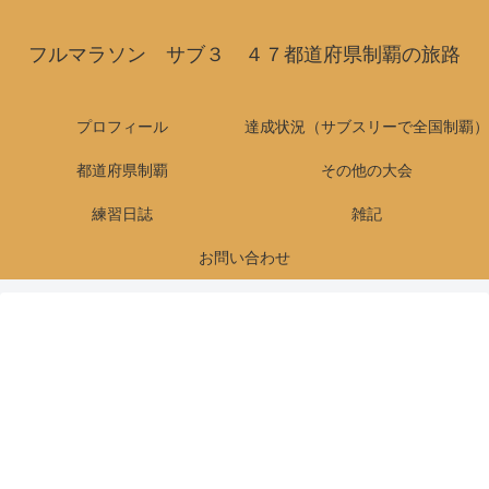
フルマラソン サブ３ ４７都道府県制覇の旅路
プロフィール
達成状況（サブスリーで全国制覇）
都道府県制覇
その他の大会
練習日誌
雑記
お問い合わせ