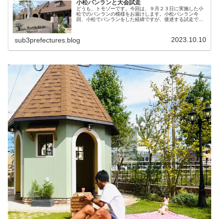
小松パンランと大会試走
どうも、トモゾーです。今回は、９月２３日に実施した小
松でのパンランの模様をお届けします。小松パンラン今
回、小松でパンランをした経緯ですが、後述する試走で小
松に用事ができたので、どうせならパンランも合わせてし
ようということで、急遽決まりました...
2023.10.10
sub3prefectures.blog