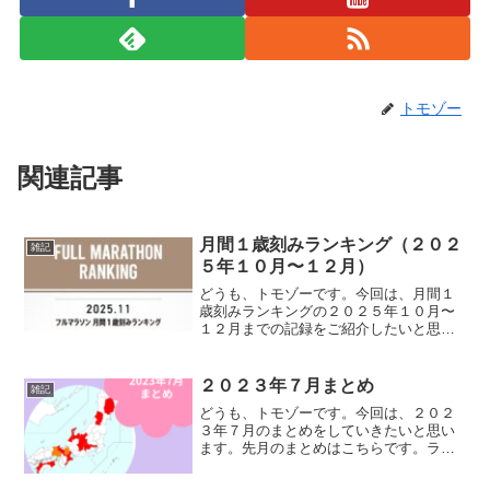
トモゾー
関連記事
月間１歳刻みランキング（２０２
雑記
５年１０月〜１２月）
どうも、トモゾーです。今回は、月間１
歳刻みランキングの２０２５年１０月〜
１２月までの記録をご紹介したいと思い
ます。前回の期間の記録はこちらになり
ます。月間１歳刻みランキングこちらの
ランキングは１ヶ月間で開催されたフル
２０２３年７月まとめ
雑記
マラソンの大会を集計し、...
どうも、トモゾーです。今回は、２０２
３年７月のまとめをしていきたいと思い
ます。先月のまとめはこちらです。ラン
ニングデータ走行日数：２９日月間走行
距離：６１０.１キロ月間走行時間：６０