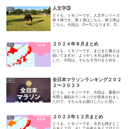
時間３７分累積獲得標高：５，２１９メ
ートルなんと！今月は人...
人文字③
雑記
どうも、トモゾーです。人文字シリーズ
第３弾です。第１弾はこちら。第２弾は
こちら。今回は、O〜Tになります。O〜
TO手を使ってのOです。マル、正解、OK
てな感じです。反対に下半身でOです。
お茶目に顔出してみましたが、影で見え
ませんねwP左手曲...
２０２４年８月まとめ
雑記
どうも、トモゾーです。まだまだ暑さは
続いてますが、ようやく８月は終わりま
した。今回は、そんな８月のまとめをや
っていきたいと思います。先月のまとめ
記事はこちらです。ランニングデータ走
行日数：２９日月間走行距離：５２０.６
キロ月間走行時間：４５...
全日本マラソンランキング２０２
雑記
２〜２０２３
どうも、トモゾーです。今回は、最新の
年間１歳刻みランキングが発表されまし
たので、そちらをお届けしたいと思いま
す。全日本マラソンランキングについて
は、以前にブログを書いておりますの
で、そちらもご覧ください。小冊子まず
２０２３年１２月まとめ
雑記
は、早速買ってきました！ラ...
どうも、トモゾーです。今月も残すとこ
ろあと２日、そして今年もあと２日とな