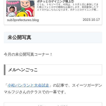
ポチッとロゲイニング根上①
どうも、トモゾーです。今回は、１０月１日に参加してき
た根上フォトロゲの模様をお届けします。前回参加したフ
ォトロゲはこちらになります。ポチッとロゲイニング根上
今回参加した大会の正式名称は「ポチッとロゲイニング♪訪
ねてみよう根上五十三次」です。...
2023.10.17
sub3prefectures.blog
未公開写真
今月の未公開写真コーナー！
メルヘンごっこ
「
小松パンランと大会試走
」の記事で、スイーツガーデン
マルフジさんのテラスでの一幕です。