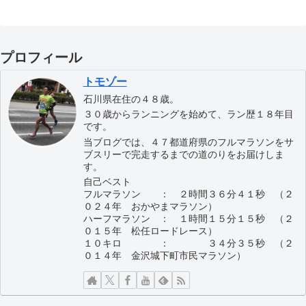
プロフィール
トモゾー
石川県在住の４８歳。
３０歳からランニングを始めて、ラン歴１８年目
です。
当ブログでは、４７都道府県のフルマラソンをサ
ブスリーで完走するまでの道のりをお届けしま
す。
自己ベスト
フルマラソン ： ２時間３６分４１秒 （２
０２４年 おかやまマラソン）
ハーフマラソン ： １時間１５分１５秒 （２
０１５年 松任ロードレース）
１０キロ ： ３４分３５秒 （２
０１４年 金沢城下町市民マラソン）