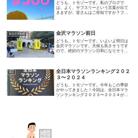
どうも、トモゾーです。私のブログで
は、よく、サブスリーという言葉が出て
きますが、皆さんはご存知ですか？フル
マラソンを走っている方であれば、知っ
ている方がほとんどだと思います。反対
に、大会に出たことがなく趣味でランニ
ングをしている方や、そもそ...
金沢マラソン前日
都道府県制覇
どうも、トモゾーです。いよいよ明日は
金沢マラソンです。天候も良さそうです
ので、絶好のマラソン日和になりそうで
すね。今日は、健康診断を受けに金沢駅
のクリニックに行ってきましたので、そ
のついでに金沢マラソンの受付会場に併
設されている「もてなしメ...
全日本マラソンランキング２０２
雑記
３〜２０２４
どうも、トモゾーです。今年もこの季節
がやってきました！今回は、全日本マラ
ソンランキング２０２３〜２０２４が発
表されましたので、そちらをお届けした
いと思います。昨年の全日本マラソンラ
ンキングはこちらになります。いつもの
やつ今年も買ってきました...