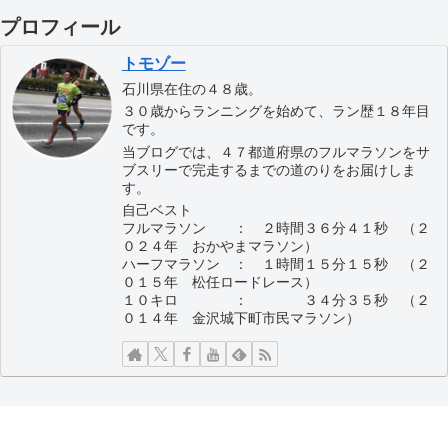
プロフィール
トモゾー
石川県在住の４８歳。
３０歳からランニングを始めて、ラン歴１８年目
です。
当ブログでは、４７都道府県のフルマラソンをサ
ブスリーで完走するまでの道のりをお届けしま
す。
自己ベスト
フルマラソン ： ２時間３６分４１秒 （２
０２４年 おかやまマラソン）
ハーフマラソン ： １時間１５分１５秒 （２
０１５年 松任ロードレース）
１０キロ ： ３４分３５秒 （２
０１４年 金沢城下町市民マラソン）