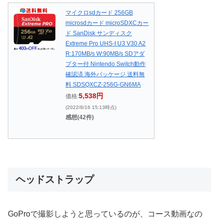
マイクロsdカード 256GB
microsdカード microSDXCカー
ド SanDisk サンディスク
Extreme Pro UHS-I U3 V30 A2
R:170MB/s W:90MB/s SDアダ
プター付 Nintendo Switch動作
確認済 海外パッケージ 送料無
料 SDSQXCZ-256G-GN6MA
5,538円
価格:
(2022/8/16 15:13時点)
感想(42件)
ヘッドストラップ
GoProで撮影しようと思っているのが、コース動画なの