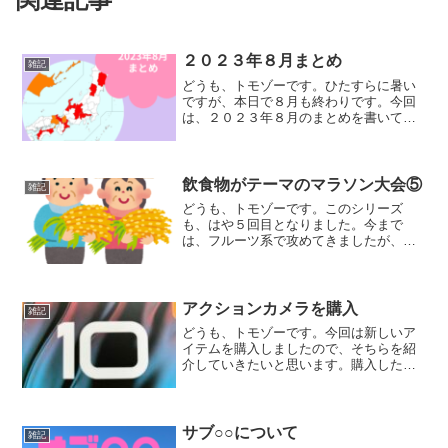
２０２３年８月まとめ
雑記
どうも、トモゾーです。ひたすらに暑い
ですが、本日で８月も終わりです。今回
は、２０２３年８月のまとめを書いてい
こうと思います。先月のまとめはこちら
です。ランニングデータ走行日数：２２
日月間走行距離：４２１.１キロ月間走行
時間：４０時間１７分累...
飲食物がテーマのマラソン大会⑤
雑記
どうも、トモゾーです。このシリーズ
も、はや５回目となりました。今まで
は、フルーツ系で攻めてきましたが、今
回は非フルーツ系でやっていきたいと思
います。前回の記事はこちらになりま
す。米南魚沼グルメマラソン新潟県南魚
沼市で開催されている「南魚沼グ...
アクションカメラを購入
雑記
どうも、トモゾーです。今回は新しいア
イテムを購入しましたので、そちらを紹
介していきたいと思います。購入したも
のタイトルにも書いていますので、既に
わかっているとは思いますが、今回購入
したのは、アクションカメラです。アク
ションカメラにも色々ある...
サブ○○について
雑記