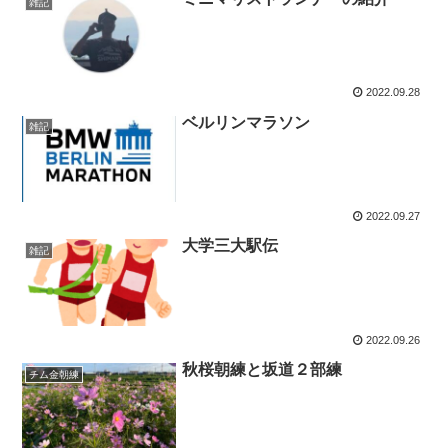
雑記
2022.09.28
ベルリンマラソン
雑記
2022.09.27
大学三大駅伝
雑記
2022.09.26
秋桜朝練と坂道２部練
チム金朝練