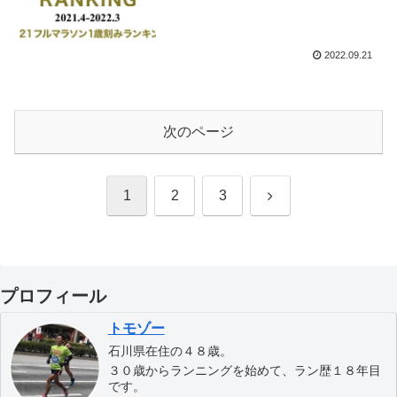
2022.09.21
次のページ
次
1
2
3
へ
プロフィール
トモゾー
石川県在住の４８歳。
３０歳からランニングを始めて、ラン歴１８年目
です。