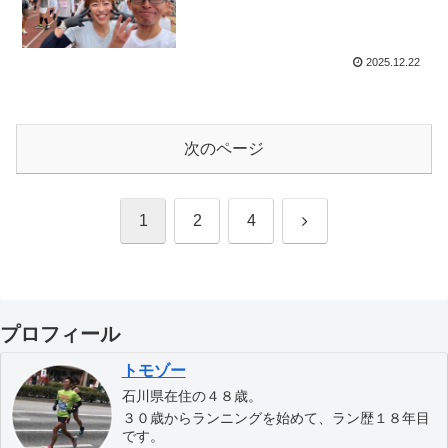
2025.12.22
次のページ
次
1
2
4
へ
プロフィール
トモゾー
石川県在住の４８歳。
３０歳からランニングを始めて、ラン歴１８年目
です。