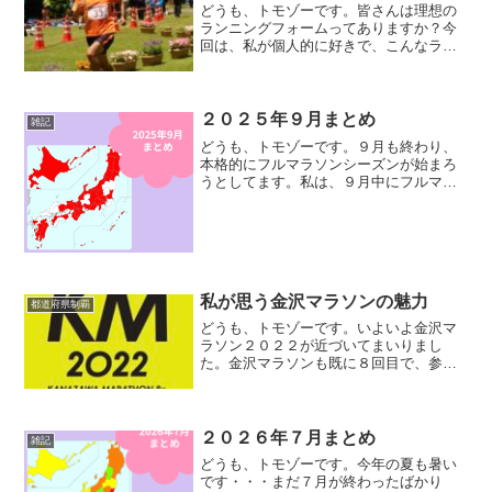
どうも、トモゾーです。皆さんは理想の
ランニングフォームってありますか？今
回は、私が個人的に好きで、こんなラン
ニングフォームで走ってみたいなという
ランナーを紹介したいと思います。一人
目一人目は、皆さんも大好きであろう
「大迫傑」さんです。テレビ...
２０２５年９月まとめ
雑記
どうも、トモゾーです。９月も終わり、
本格的にフルマラソンシーズンが始まろ
うとしてます。私は、９月中にフルマラ
ソンを１本走り、気持ちも身体もシーズ
ンインしちゃいました。今回は、そんな
９月のまとめをお届けしたいと思いま
す。前月のまとめはこちらで...
私が思う金沢マラソンの魅力
都道府県制覇
どうも、トモゾーです。いよいよ金沢マ
ラソン２０２２が近づいてまいりまし
た。金沢マラソンも既に８回目で、参加
された方も沢山いらっしゃると思うの
で、今更感はありますが、私が思う、金
沢マラソンだけの魅力について書いてい
こうと思います。その他の金沢...
２０２６年７月まとめ
雑記
どうも、トモゾーです。今年の夏も暑い
です・・・まだ７月が終わったばかり