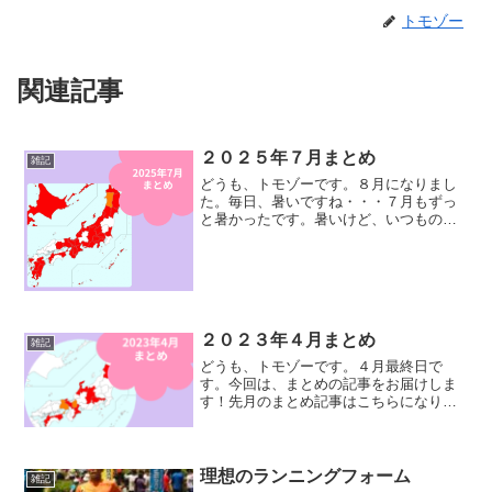
トモゾー
関連記事
２０２５年７月まとめ
雑記
どうも、トモゾーです。８月になりまし
た。毎日、暑いですね・・・７月もずっ
と暑かったです。暑いけど、いつものま
とめしていきまーす。前月のまとめはこ
ちら。ランニングデータ走行日数：２９
日月間走行距離：５５８.１キロ月間走行
時間：５１時間３１分累...
２０２３年４月まとめ
雑記
どうも、トモゾーです。４月最終日で
す。今回は、まとめの記事をお届けしま
す！先月のまとめ記事はこちらになりま
す。ランニングデータ走行日数：２６日
月間走行距離：５２３.３キロ月間走行時
間：４５時間１７分累積獲得標高：３７
５９メートル今月は５００...
理想のランニングフォーム
雑記