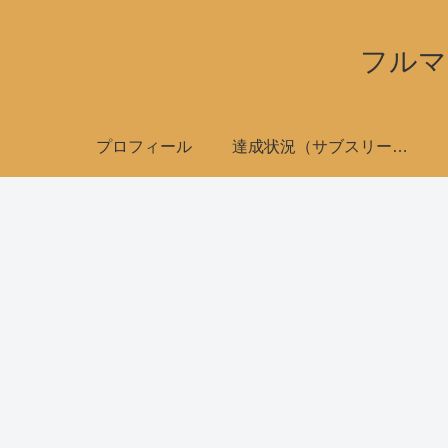
フルマ
プロフィール
達成状況（サブスリーで全国制覇）