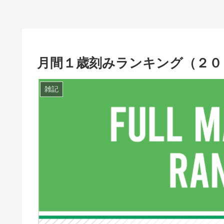
月間１歳刻みランキング（２０
雑記