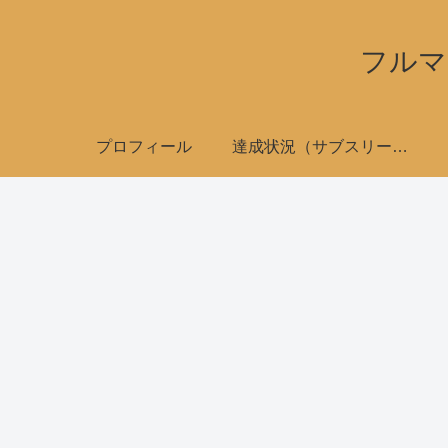
フルマ
プロフィール
達成状況（サブスリーで全国制覇）