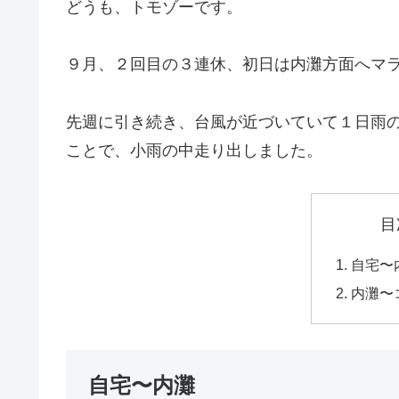
どうも、トモゾーです。
９月、２回目の３連休、初日は内灘方面へマ
先週に引き続き、台風が近づいていて１日雨
ことで、小雨の中走り出しました。
目
自宅〜
内灘〜
自宅〜内灘