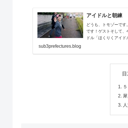
アイドルと朝練
どうも、トモゾーです
です！ゲストそして、
ドル「ほくりくアイド
マラソンオンラインが開.
sub3prefectures.blog
目
５
犀
人