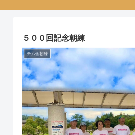
５００回記念朝練
チム金朝練