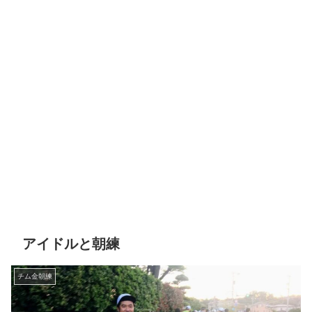
アイドルと朝練
チム金朝練