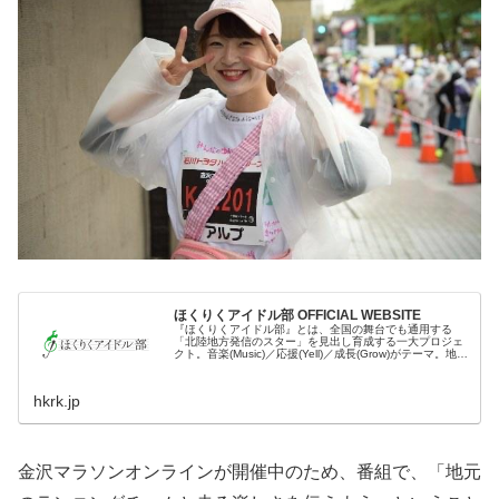
ほくりくアイドル部 OFFICIAL WEBSITE
『ほくりくアイドル部』とは、全国の舞台でも通用する
「北陸地方発信のスター」を見出し育成する一大プロジェ
クト。音楽(Music)／応援(Yell)／成長(Grow)がテーマ。地域
の行事やライブイベント等に積極的に参加し、地元の皆様
から愛される...
hkrk.jp
金沢マラソンオンラインが開催中のため、番組で、「地元