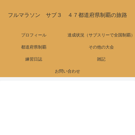
フルマラソン サブ３ ４７都道府県制覇の旅路
プロフィール
達成状況（サブスリーで全国制覇）
都道府県制覇
その他の大会
練習日誌
雑記
お問い合わせ