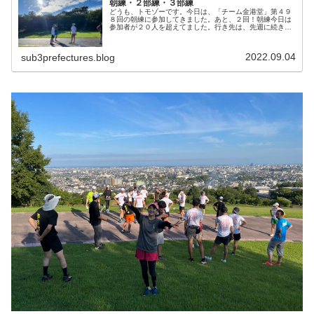
朝練・２部練・３部練
どうも、トモゾーです。今日は、「チーム金港堂」第４９
８回の朝練に参加してきました。あと、２回！朝練今日は
参加者が２０人を超えてました。行き先は、先週に続き、
「坂」です。大桑ぐるぐる公園からスタートし、辰巳用水
遊歩道を経由して、滝亭の所へ降り...
2022.09.04
sub3prefectures.blog