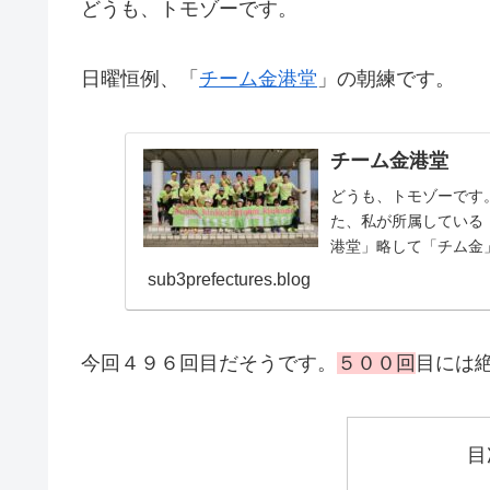
どうも、トモゾーです。
日曜恒例、「
チーム金港堂
」の朝練です。
チーム金港堂
どうも、トモゾーです
た、私が所属している
港堂」略して「チム金
ランニングチームです。.
sub3prefectures.blog
今回４９６回目だそうです。
５００回
目には
目