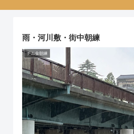
雨・河川敷・街中朝練
チム金朝練