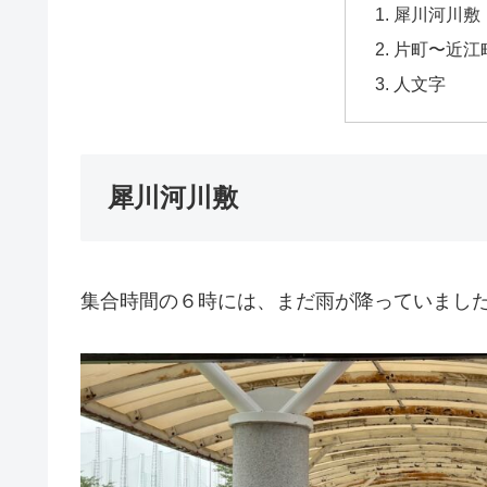
犀川河川敷
片町〜近江
人文字
犀川河川敷
集合時間の６時には、まだ雨が降っていまし