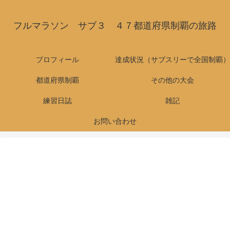
フルマラソン サブ３ ４７都道府県制覇の旅路
プロフィール
達成状況（サブスリーで全国制覇）
都道府県制覇
その他の大会
練習日誌
雑記
お問い合わせ