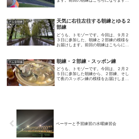
ます。前回の朝練はこちらになります。
朝練練習コース今回の朝練は、最近平坦
なコースが多かったということで、坂道
を行くことになりました。天気も悪くな
さそうで、走りやすそうで...
天気に右往左往する朝練とゆる２
チム金朝練
部練
どうも、トモゾーです。今回は、９月２
３日に参加した、朝練と２部練の模様を
お届けします。前回の朝練はこちらにな
ります。朝練珍しく、日曜でなく、その
翌日の月曜日の朝練でした。というの
も、日曜日の早朝の天気が悪く、翌日が
朝練・２部練・スッポン練
チム金朝練
祝日であり、また天気が良さ...
どうも、トモゾーです。今回は、２月２
５日に参加した朝練から、２部練、そし
て夜のスッポン練の模様をお届けしま
す。前回の朝練はこちらになります。朝
練・２部練・スッポン練朝練今回の朝練
は天気が悪いため、トンネルでの練習で
した。私は、今回もトンネル...
ペーサーと予習練習の水曜練習会