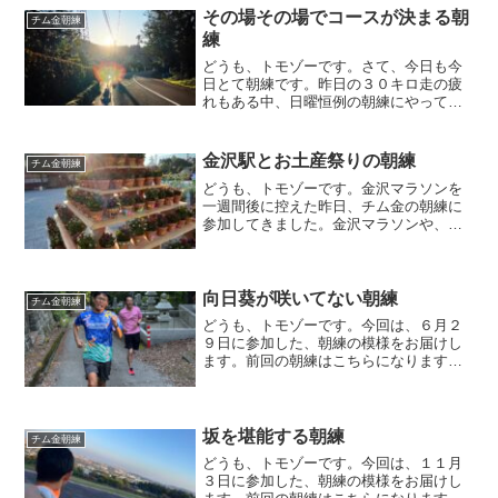
その場その場でコースが決まる朝
チム金朝練
練
どうも、トモゾーです。さて、今日も今
日とて朝練です。昨日の３０キロ走の疲
れもある中、日曜恒例の朝練にやってま
いりました。コース決め今日は、朝練の
コースを主体的に決める人が誰もいなか
ったため、どのコースに向かうかなかな
金沢駅とお土産祭りの朝練
チム金朝練
か決まりません。「平らが...
どうも、トモゾーです。金沢マラソンを
一週間後に控えた昨日、チム金の朝練に
参加してきました。金沢マラソンや、そ
の翌週の富山マラソンに出走予定のメン
バーも多く、今回も参加人数多めです。
金沢駅今回は金沢駅前の鼓門で人文字を
撮影するということで、行...
向日葵が咲いてない朝練
チム金朝練
どうも、トモゾーです。今回は、６月２
９日に参加した、朝練の模様をお届けし
ます。前回の朝練はこちらになります。
朝練この日は、天気が良かったですが、
朝６時の雲は秋空のようでした。今回の
朝練のコースは、向日葵が咲く季節にな
ると、よく行く平栗コース...
坂を堪能する朝練
チム金朝練
どうも、トモゾーです。今回は、１１月
３日に参加した、朝練の模様をお届けし