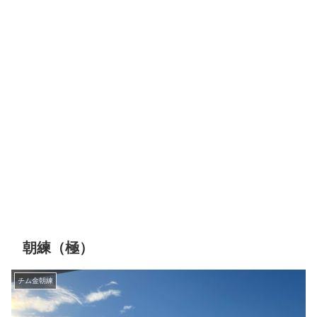
朝練（極）
チム金朝練