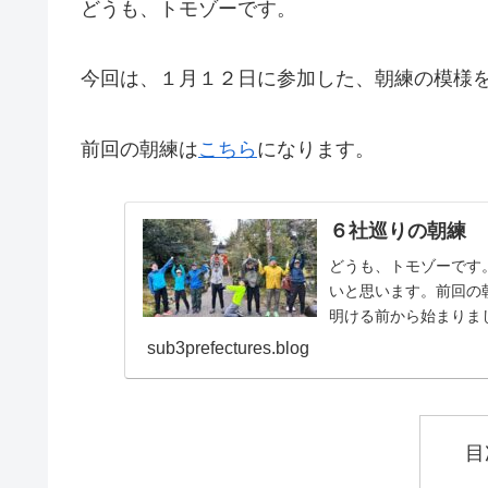
どうも、トモゾーです。
今回は、１月１２日に参加した、朝練の模様
前回の朝練は
こちら
になります。
６社巡りの朝練
どうも、トモゾーです
いと思います。前回の
明ける前から始まりま
もっと暗いです。皆んなラ
sub3prefectures.blog
目