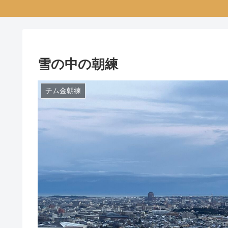
雪の中の朝練
チム金朝練