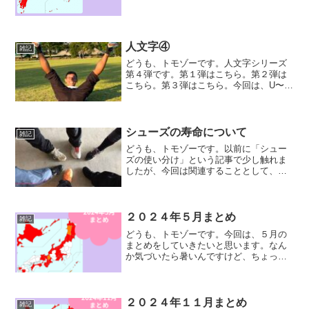
のまとめをお届けしたいと思います。前
月のまとめはこちらにな...
人文字④
雑記
どうも、トモゾーです。人文字シリーズ
第４弾です。第１弾はこちら。第２弾は
こちら。第３弾はこちら。今回は、U〜Z
になります。U〜ZU上半身のUです。いた
ってオーソドックスです。Uやるなら、や
はりこれでしょう。腹筋トレーニングで
す。過去に、道路...
シューズの寿命について
雑記
どうも、トモゾーです。以前に「シュー
ズの使い分け」という記事で少し触れま
したが、今回は関連することとして、シ
ューズの寿命についてお話したいと思い
ます。シューズの寿命シューズ毎の距離
数一般的には、ランニングシューズの寿
命は５００〜１，０００キ...
２０２４年５月まとめ
雑記
どうも、トモゾーです。今回は、５月の
まとめをしていきたいと思います。なん
か気づいたら暑いんですけど、ちょっと
前まで寒かったですよね？走るのにちょ
うどいい時期がこんなにも短いって切な
い・・・先月のまとめ記事はこちらにな
ります。ランニングデータ...
２０２４年１１月まとめ
雑記