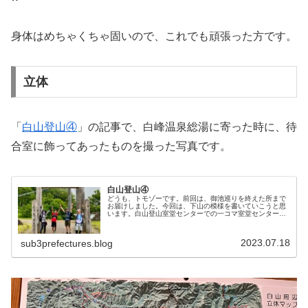
身体はめちゃくちゃ固いので、これでも頑張った方です。
立体
「
白山登山④
」の記事で、白峰温泉総湯に寄った時に、待
合室に飾ってあったものを撮った写真です。
白山登山④
どうも、トモゾーです。前回は、御池巡りを終えた所まで
お届けしました。今回は、下山の模様を書いていこうと思
います。白山登山室堂センターでの一コマ室堂センターに
到着すると、あるメンバーがテレビの前に釘付けになって
ます。どうやら、家族がのど自慢大...
2023.07.18
sub3prefectures.blog