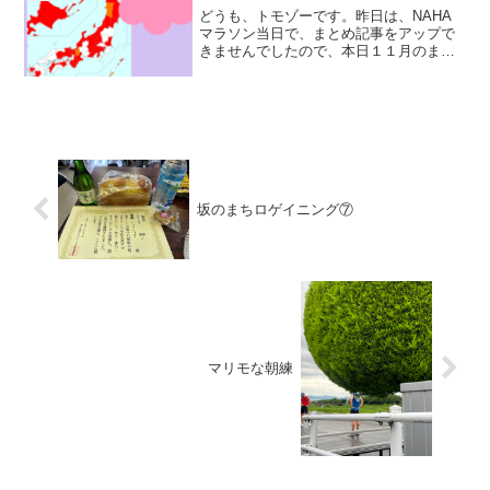
どうも、トモゾーです。昨日は、NAHA
マラソン当日で、まとめ記事をアップで
きませんでしたので、本日１１月のまと
めをお届けしたいと思います。先月のま
とめ記事はこちらです。ランニングデー
タ走行日数：２７日月間走行距離：５０
２.４キロ月間走行時間...
坂のまちロゲイニング⑦
マリモな朝練