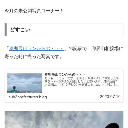
今月の未公開写真コーナー！
どすこい
「
奥卯辰山ランからの・・・
」の記事で、卯辰山相撲場に
寄った時に撮った写真です。
奥卯辰山ランからの・・・
どうも、トモゾーです。今回は、６月２４日に実施した早
朝ラン＋αの模様をお届けしたいと思います。奥卯辰山ラ
ン当日は、ソロで早朝ランを実施しました。１１時から予
定があるため、準備等を含めると、９時までには自宅に帰
ってきたいと思い、６時前にスター...
2023.07.10
sub3prefectures.blog