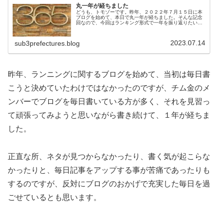
丸一年が経ちました
どうも、トモゾーです。昨年、２０２２年７月１５日に本
ブログを始めて、本日で丸一年が経ちました。そんな記念
回なので、今回はランキング形式で一年を振り返りたいと
思います。ちなみに、以前には、１００回目の記念ブログ
も書いてますので、そちらも良けれ...
2023.07.14
sub3prefectures.blog
昨年、ランニングに関するブログを始めて、当初は毎日書
こうと決めていたわけではなかったのですが、チム金のメ
ンバーでブログを毎日書いている方が多く、それを見習っ
て頑張ってみようと思いながら書き続けて、１年が経ちま
した。
正直な所、ネタが見つからなかったり、書く気が起こらな
かったりと、毎日記事をアップする事が苦痛であったりも
するのですが、反対にブログのおかげで充実した毎日を過
ごせているとも思います。