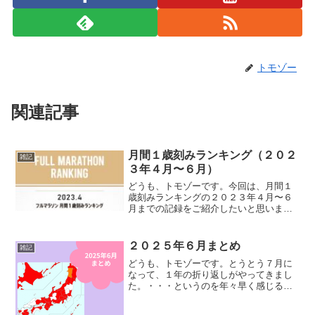
トモゾー
関連記事
月間１歳刻みランキング（２０２
雑記
３年４月〜６月）
どうも、トモゾーです。今回は、月間１
歳刻みランキングの２０２３年４月〜６
月までの記録をご紹介したいと思いま
す。前回の期間の記録はこちらになりま
す。月間１歳刻みランキングこちらのラ
ンキングは１ヶ月間で開催されたフルマ
２０２５年６月まとめ
雑記
ラソンの大会を集計し、全国...
どうも、トモゾーです。とうとう７月に
なって、１年の折り返しがやってきまし
た。・・・というのを年々早く感じるよ
うになってきましたが、これが老化って
やつなんですかねー？w今回は恒例の月間