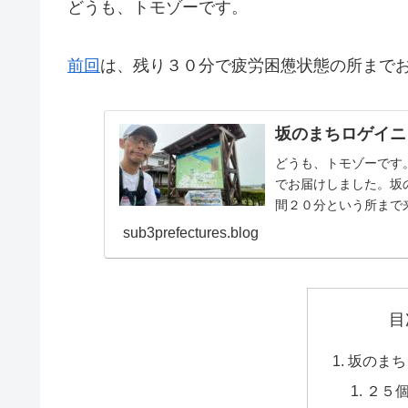
どうも、トモゾーです。
前回
は、残り３０分で疲労困憊状態の所まで
坂のまちロゲイニ
どうも、トモゾーです
でお届けしました。坂
間２０分という所まで
する必要がありましたが.
sub3prefectures.blog
目
坂のまち
２５