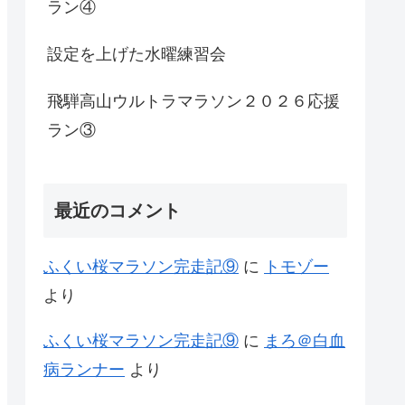
ラン④
設定を上げた水曜練習会
飛騨高山ウルトラマラソン２０２６応援
ラン③
最近のコメント
ふくい桜マラソン完走記⑨
に
トモゾー
より
ふくい桜マラソン完走記⑨
に
まろ＠白血
病ランナー
より