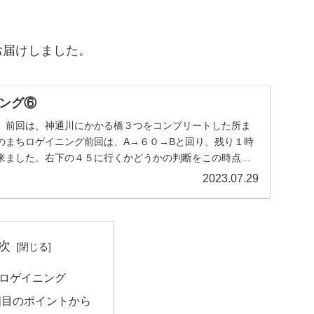
お届けしました。
ング⑥
。前回は、神通川にかかる橋３つをコンプリートした所ま
のまちロゲイニング前回は、A→６０→Bと回り、残り１時
来ました。右下の４５に行くかどうかの判断をこの時点で
..
2023.07.29
次
ロゲイニング
個目のポイントから