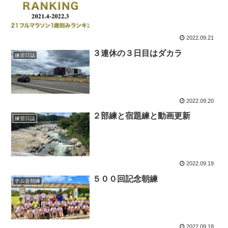
2022.09.21
３連休の３日目はダカラ
練習日誌
2022.09.20
２部練と宿題練と動画更新
練習日誌
2022.09.19
５００回記念朝練
チム金朝練
2022.09.18