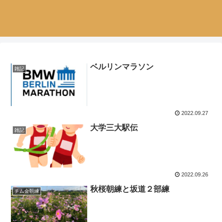
ベルリンマラソン
雑記
2022.09.27
大学三大駅伝
雑記
2022.09.26
秋桜朝練と坂道２部練
チム金朝練