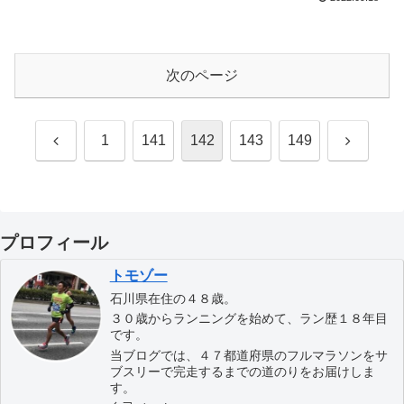
次のページ
前
次
1
141
142
143
149
へ
へ
プロフィール
トモゾー
石川県在住の４８歳。
３０歳からランニングを始めて、ラン歴１８年目
です。
当ブログでは、４７都道府県のフルマラソンをサ
ブスリーで完走するまでの道のりをお届けしま
す。