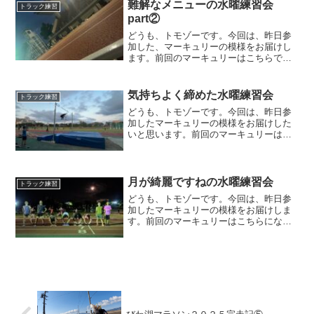
０秒／キロでした。私は、...
難解なメニューの水曜練習会
トラック練習
part②
どうも、トモゾーです。今回は、昨日参
加した、マーキュリーの模様をお届けし
ます。前回のマーキュリーはこちらで
す。練習メニュー今回の練習メニューは
難解でした。４００m＋２，０００m＋４
００m＋１，０００m＋２００mを走るの
気持ちよく締めた水曜練習会
トラック練習
ですが、まず順番が覚え...
どうも、トモゾーです。今回は、昨日参
加したマーキュリーの模様をお届けした
いと思います。前回のマーキュリーはこ
ちらになります。練習メニュー今回は、
マーキュリーに参加はしたものの、週末
に控えたウルトラマラソンのため、出来
るだけ頑張らない練習にし...
月が綺麗ですねの水曜練習会
トラック練習
どうも、トモゾーです。今回は、昨日参
加したマーキュリーの模様をお届けしま
す。前回のマーキュリーはこちらになり
ます。練習メニュー今回の練習メニュー
は、１，０００mのインターバル走でし
た。私は、ここ数日足の調子が良くなか
ったため、ペーサーをおこ...