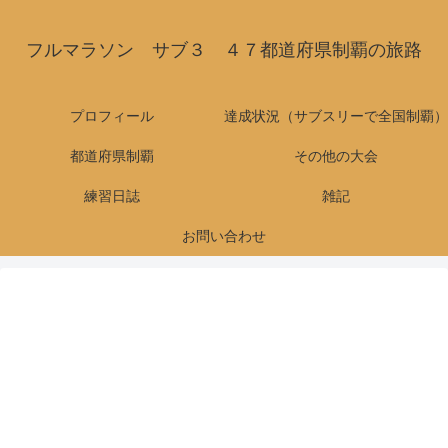
フルマラソン サブ３ ４７都道府県制覇の旅路
プロフィール
達成状況（サブスリーで全国制覇）
都道府県制覇
その他の大会
練習日誌
雑記
お問い合わせ