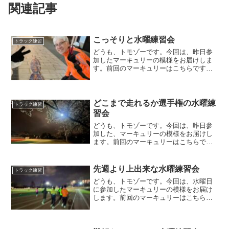
関連記事
こっそりと水曜練習会
トラック練習
どうも、トモゾーです。今回は、昨日参
加したマーキュリーの模様をお届けしま
す。前回のマーキュリーはこちらです。
こっそりと水曜練習会昨日は水曜日です
ので、本来であればマーキュリーの開催
曜日です。しかし、最近の大雪により、
トラックが使えない、おそ...
どこまで走れるか選手権の水曜練
トラック練習
習会
どうも、トモゾーです。今回は、昨日参
加した、マーキュリーの模様をお届けし
ます。前回のマーキュリーはこちらで
す。練習メニュー先の日曜日に、ふくい
桜マラソンに参加したチームメンバーが
多く、今回のマーキュリーの参加者は少
先週より上出来な水曜練習会
トラック練習
なめでした。しかも、参加者...
どうも、トモゾーです。今回は、水曜日
に参加したマーキュリーの模様をお届け
します。前回のマーキュリーはこちらに
なります。練習メニュー今回の練習メニ
ューは、２週間前と同じく１２，０００
mのペース走で、ペースも同じく４分３