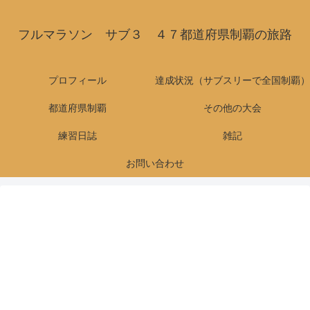
フルマラソン サブ３ ４７都道府県制覇の旅路
プロフィール
達成状況（サブスリーで全国制覇）
都道府県制覇
その他の大会
練習日誌
雑記
お問い合わせ