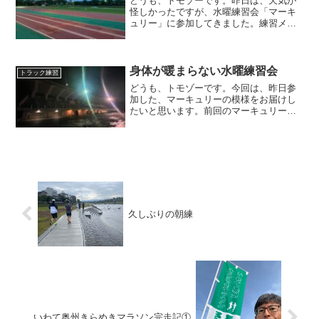
どうも、トモゾーです。昨日は、天気が
怪しかったですが、水曜練習会「マーキ
ュリー」に参加してきました。練習メニ
ュー今回の練習メニューは、１２，００
０mのビルドアップ走で、５，０００mま
では４分２０秒／キロ、１０，０００m
までは４分１０秒／キロ...
身体が暖まらない水曜練習会
トラック練習
どうも、トモゾーです。今回は、昨日参
加した、マーキュリーの模様をお届けし
たいと思います。前回のマーキュリーは
こちらになります。練習メニュー今回の
マーキュリーでは、先週の金沢マラソン
が終わったばかりということもあり、参
加人数は少なめでした。今...
久しぶりの朝練
いわて奥州きらめきマラソン完走記①