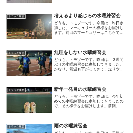
メニューは、６００m＋４００m＋２００
mを５セットで、間の繋ぎは２００mジョ
グです。それぞれのペースは、６００m
を２分２４秒（４分／...
考えるより感じろの水曜練習会
トラック練習
どうも、トモゾーです。今回は、昨日参
加した、マーキュリーの模様をお届けし
ます。前回のマーキュリーはこちらで
す。練習メニュー今回の練習メニュー
は、８，０００mのビルドアップ走でし
た。そして、合わせて提示されたペース
が、２，０００m毎に、４分５...
無理をしない水曜練習会
トラック練習
どうも、トモゾーです。昨日は、２週間
ぶりの水曜練習会に参加してきました。
かなり、気温も下がってきて、走りやす
い季節になってきました。そして、金沢
マラソンも近づいてきて、金沢市営陸上
競技場もランナーでいっぱいです。練習
メニュー今回の練習メニュ...
新年一発目の水曜練習会
トラック練習
どうも、トモゾーです。昨日は、今年初
めての水曜練習会に参加してきましたの
で、その様子をお届けします。前回、水
曜練習会に参加したのが、１１月３０日
でしたので、１ヶ月以上ぶりになりま
す。天気が悪かったり、雪が積もってい
たり、年末年始で営業してい...
雨の水曜練習会
トラック練習