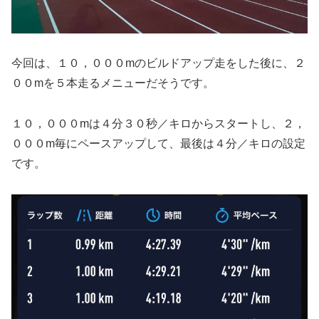
今回は、１０，０００mのビルドアップ走をした後に、２
００mを５本走るメニューだそうです。
１０，０００mは４分３０秒／キロからスタートし、２，
０００m毎にペースアップして、最後は４分／キロの設定
です。