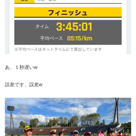
あ、１秒遅いw
誤差です、誤差w