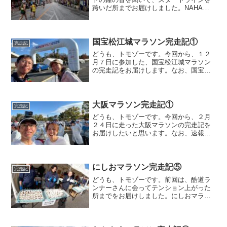
跨いだ所までお届けしました。NAHAマ
ラソン０キロ〜スタートして３００mで
早くも目の前が開けました。スタート直
後のコースが広い、コースがすぐに右に
曲がるためランナーが右...
国宝松江城マラソン完走記①
完走記
どうも、トモゾーです。今回から、１２
月７日に参加した、国宝松江城マラソン
の完走記をお届けします。なお、国宝松
江城マラソンの速報はこちらになりま
す。国宝松江城マラソン前日の話国宝松
江城マラソンの前日ですが、色々とあっ
た事もあり、ブログをまとも...
大阪マラソン完走記①
完走記
どうも、トモゾーです。今回から、２月
２４日に走った大阪マラソンの完走記を
お届けしたいと思います。なお、速報と
してこちらに結果を上げておりますの
で、よければどうぞ。大阪マラソン前日
の続き大阪マラソンの前日の模様はこち
らになりますが、まずは、そ...
にしおマラソン完走記⑤
完走記
どうも、トモゾーです。前回は、酷道ラ
ンナーさんに会ってテンション上がった
所までをお届けしました。にしおマラソ
ンうなぎエイド直前〜うなぎエイドがも
うすぐという案内を見て、またまたテン
ションが上がっておりますwここで、うな