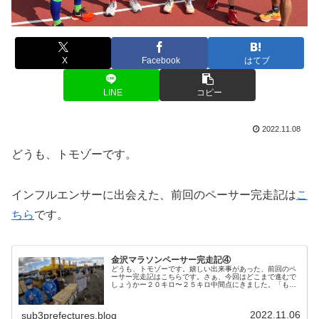
X
Facebook
はてブ
LINE
コピー
2022.11.08
どうも、トモゾーです。
インフルエンサーに出会えた、前回のペーサー完走記は
こ
ちら
です。
金沢マラソンペーサー完走記④
どうも、トモゾーです。嬉しい出来事があった、前回のペ
ーサー完走記はこちらです。さぁ、今回はどこまで進むで
しょうかー２０キロ〜２５キロ中間点にきました。「もう
半分まで来た！」と思うのか、「まだ半分か・・・」と思
うのかで、その日の結果が変わりま...
2022.11.06
sub3prefectures.blog