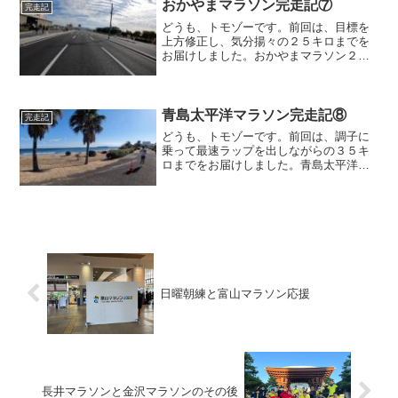
ぎ串が右という案内があ...
おかやまマラソン完走記⑦
完走記
どうも、トモゾーです。前回は、目標を
上方修正し、気分揚々の２５キロまでを
お届けしました。おかやまマラソン２５
キロ〜２５キロを過ぎてすぐのエイドに
も給食はありましたが、ハーフ地点で
「自己ベストを狙いに行く」と決めたの
で、給食は取りませんでした...
青島太平洋マラソン完走記⑧
完走記
どうも、トモゾーです。前回は、調子に
乗って最速ラップを出しながらの３５キ
ロまでをお届けしました。青島太平洋マ
ラソン３５キロ〜コースがビーチのそば
にきたので、景色が最高です。ここは南
の島ですか？wエイドの少し手前に、マン
ゴーゼリーの案内があり...
日曜朝練と富山マラソン応援
長井マラソンと金沢マラソンのその後