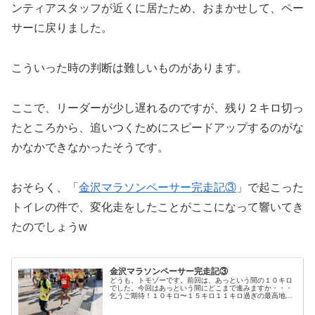
ンティアスタッフが近くに居たため、おまかせして、ペー
サーに戻りました。
こういった時の判断は難しいものがあります。
ここで、リーダーが少し遅れるのですが、残り２キロ切っ
たところから、追いつくためにスピードアップするのがな
かなかできなかったそうです。
おそらく、「
金沢マラソンペーサー完走記③
」で起こった
トイレの件で、変化走をしたことがここになって響いてき
たのでしょうw
金沢マラソンペーサー完走記③
どうも、トモゾーです。前回は、あっという間の１０キロ
でした。今回はあっという間にどこまで進みますか・・・
乞うご期待！１０キロ〜１５キロ１１キロ過ぎの最高地点
です。金沢マラソンは前半で上りが終わるので、私はこの
コース好きです。ただ、今回マラソ...