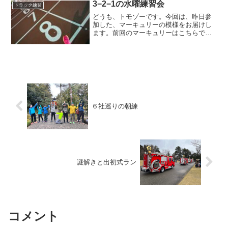
遠征しているのですが、チームメンバー
3−2−1の水曜練習会
トラック練習
の居住地に寄って、それぞれ...
どうも、トモゾーです。今回は、昨日参
加した、マーキュリーの模様をお届けし
ます。前回のマーキュリーはこちらで
す。練習メニュー今回のマーキュリー
は、予報が雨だったからか、参加人数が
かなり少なめでした。ペーサーをやる相
手もいなさそうだなーと思いな...
６社巡りの朝練
謎解きと出初式ラン
コメント