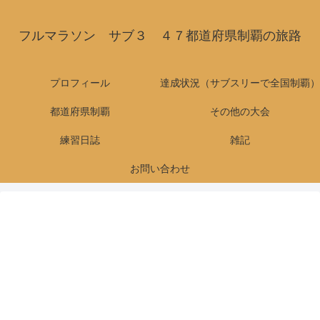
フルマラソン サブ３ ４７都道府県制覇の旅路
プロフィール
達成状況（サブスリーで全国制覇）
都道府県制覇
その他の大会
練習日誌
雑記
お問い合わせ