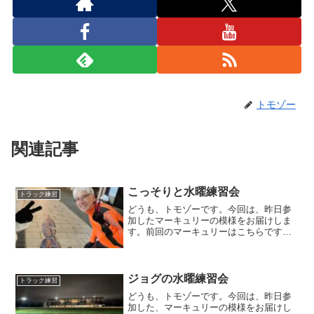
トモゾー
関連記事
こっそりと水曜練習会
トラック練習
どうも、トモゾーです。今回は、昨日参
加したマーキュリーの模様をお届けしま
す。前回のマーキュリーはこちらです。
こっそりと水曜練習会昨日は水曜日です
ので、本来であればマーキュリーの開催
曜日です。しかし、最近の大雪により、
トラックが使えない、おそ...
ジョグの水曜練習会
トラック練習
どうも、トモゾーです。今回は、昨日参
加した、マーキュリーの模様をお届けし