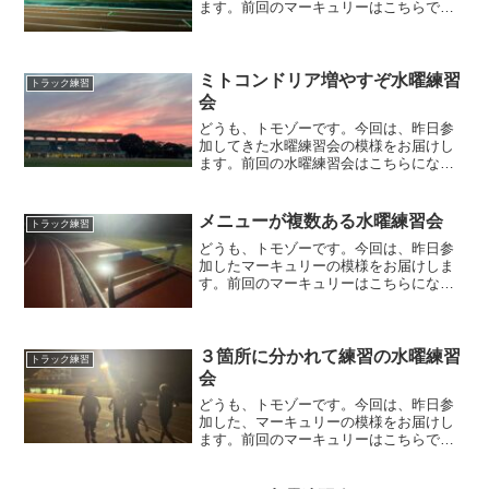
ます。前回のマーキュリーはこちらで
す。練習メニュー今回のマーキュリー
は、ペーサーすらもしませんでした。と
いうのも、昨年末に怪我したタイミング
が、フルマラソン明けのマーキ...
ミトコンドリア増やすぞ水曜練習
トラック練習
会
どうも、トモゾーです。今回は、昨日参
加してきた水曜練習会の模様をお届けし
ます。前回の水曜練習会はこちらになり
ます。練習メニュー３週連続でサブスリ
ーランナーさん提案の練習メニューをや
りました。今回は、１０，０００mのビ
メニューが複数ある水曜練習会
トラック練習
ルドアップ走をした後に、...
どうも、トモゾーです。今回は、昨日参
加したマーキュリーの模様をお届けしま
す。前回のマーキュリーはこちらになり
ます。練習メニュー今回の練習は、２種
類ありました。先週おこなったスタミナ
系の練習で完遂できなかった人と、スタ
ミナ系の練習を実施した方...
３箇所に分かれて練習の水曜練習
トラック練習
会
どうも、トモゾーです。今回は、昨日参
加した、マーキュリーの模様をお届けし
ます。前回のマーキュリーはこちらで
す。練習メニュー金沢市営陸上競技場の
改修工事の影響で、最近は松任や津幡に