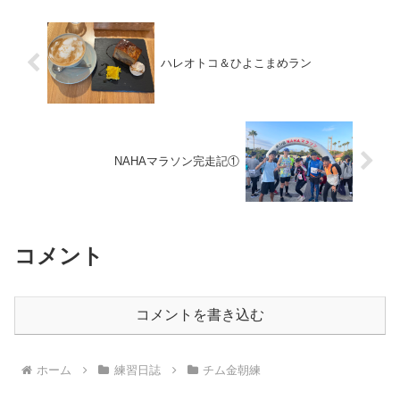
ハレオトコ＆ひよこまめラン
NAHAマラソン完走記①
コメント
コメントを書き込む
ホーム
練習日誌
チム金朝練