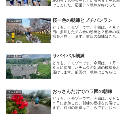
終わってお茶会をしている所までをお届
けしました。応援ラン朝練が終わった
ら、２部練として応援ランに向かいま
す。朝練の人文字でもやった、野々市じ
ょんからの里マラソンが、練習場所から
桜一色の朝練とプチパンラン
チム金朝練
８キロくらいの場所で開催され...
どうも、トモゾーです。今回は、４月７
日に参加したチム金の朝練と２部練の模
様をお届けします。前回の朝練はこちら
になります。桜一色の朝練練習コースこ
の日は、青空が広がっていました。練習
コースは、この時期恒例の桜が見られる
所を回る感じになりました...
サバイバル朝練
チム金朝練
どうも、トモゾーです。今回は、７月１
６日に参加したチム金の朝練の模様をお
届けします。前回の、朝練はこちらにな
ります。サバイバル朝練今回は朝練の参
加人数が２０人くらいと、いつにも増し
て多いです。人数が多い時は、フラット
なコースの犀川河川敷が多...
おっさんだけでバラ園の朝練
チム金朝練
どうも、トモゾーです。今回は、６月１
５日に参加した、朝練の模様をお届けし
ます。前回の朝練はこちらです。おっさ
んだけの朝練集合時間の朝６時は強い雨
が降ってました。雨雲レーダーを見る
と、１０分くらいすれば、雨が弱まりそ
うという事で、朝練決行です...