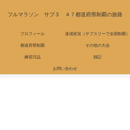
フルマラソン サブ３ ４７都道府県制覇の旅路
プロフィール
達成状況（サブスリーで全国制覇）
都道府県制覇
その他の大会
練習日誌
雑記
お問い合わせ