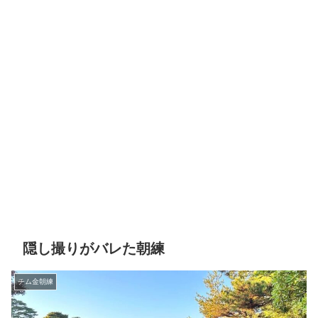
隠し撮りがバレた朝練
チム金朝練