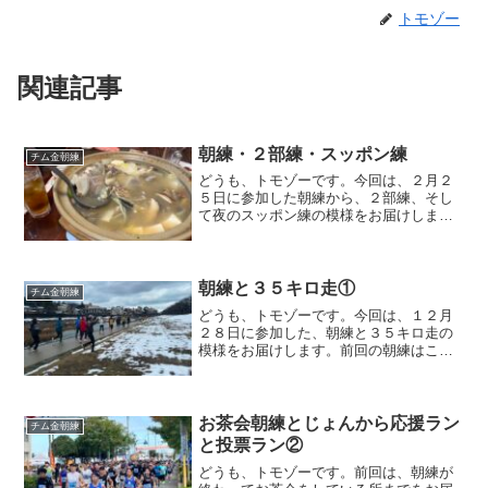
トモゾー
関連記事
朝練・２部練・スッポン練
チム金朝練
どうも、トモゾーです。今回は、２月２
５日に参加した朝練から、２部練、そし
て夜のスッポン練の模様をお届けしま
す。前回の朝練はこちらになります。朝
練・２部練・スッポン練朝練今回の朝練
は天気が悪いため、トンネルでの練習で
した。私は、今回もトンネル...
朝練と３５キロ走①
チム金朝練
どうも、トモゾーです。今回は、１２月
２８日に参加した、朝練と３５キロ走の
模様をお届けします。前回の朝練はこち
らになります。朝練と３５キロ走朝練集
合場所の花壇には雪が積もっていまし
た。芝生にも薄らと雪が積もってます
が、アスファルト上にはそれが...
お茶会朝練とじょんから応援ラン
チム金朝練
と投票ラン②
どうも、トモゾーです。前回は、朝練が