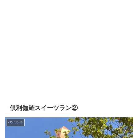
倶利伽羅スイーツラン②
パンラン等