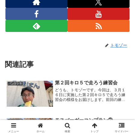
トモゾー
関連記事
第２回キロ５で走ろう練習会
パンラン等
どうも、トモゾーです。今回は、３月１
６日に実施した第２回キロ５で走ろう練
習会の模様をお届けします。前回の練習
会はこちらになります。第２回キロ５で
走ろう練習会今回も・・・前回に続き、
今回も特に告知無しの練習会。当然、参
加者は一人ですw気楽なも...
モスバーガーコンプラン②
パンラン等
どうも、トモゾーです。前回は、６店舗
中３店舗を巡ったところで終わりまし
メニュー
ホーム
検索
トップ
サイドバー