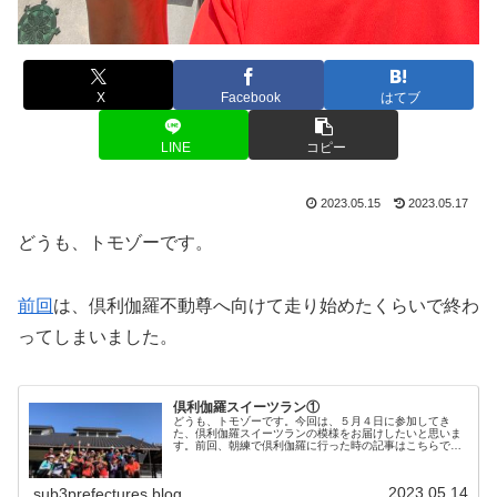
X
Facebook
はてブ
LINE
コピー
2023.05.15
2023.05.17
どうも、トモゾーです。
前回
は、倶利伽羅不動尊へ向けて走り始めたくらいで終わ
ってしまいました。
倶利伽羅スイーツラン①
どうも、トモゾーです。今回は、５月４日に参加してき
た、倶利伽羅スイーツランの模様をお届けしたいと思いま
す。前回、朝練で倶利伽羅に行った時の記事はこちらで
す。倶利伽羅スイーツラン今回は、金沢中央走ろう会のラ
ンナーさん企画のイベントで、毎年の恒...
2023.05.14
sub3prefectures.blog