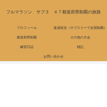
フルマラソン サブ３ ４７都道府県制覇の旅路
プロフィール
達成状況（サブスリーで全国制覇）
都道府県制覇
その他の大会
練習日誌
雑記
お問い合わせ