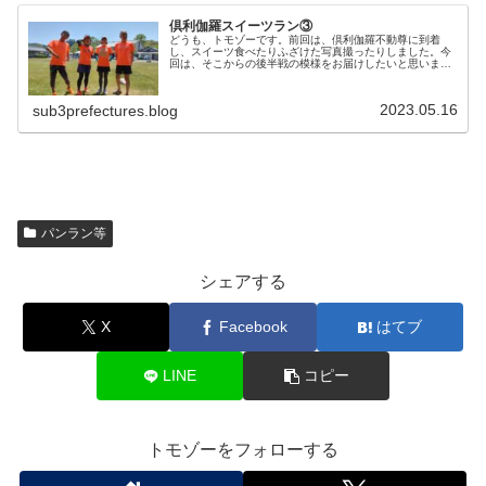
倶利伽羅スイーツラン③
どうも、トモゾーです。前回は、倶利伽羅不動尊に到着
し、スイーツ食べたりふざけた写真撮ったりしました。今
回は、そこからの後半戦の模様をお届けしたいと思いま
す。倶利伽羅スイーツラン後半戦まだまだ、大剣の撮影会
は続いてますwこの奥は高台になってお...
2023.05.16
sub3prefectures.blog
パンラン等
シェアする
X
Facebook
はてブ
LINE
コピー
トモゾーをフォローする