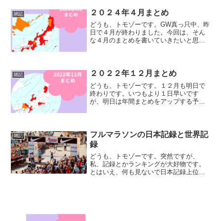
す。前回のまとめ記事はこちらになりま
す。ランニングデータ（２０２...
２０２４年４月まとめ
雑記
どうも、トモゾーです。GW真っ只中、昨
日で４月が終わりました。今回は、そん
な４月のまとめを書いていきたいと思い
ます。先月のまとめ記事はこちらになり
ます。ランニングデータ走行日数：２５
日月間走行距離：５６７.５キロ月間走行
時間：５１時間２６分...
２０２２年１２月まとめ
雑記
どうも、トモゾーです。１２月も明日で
終わりです。いつもより１日早いです
が、明日は年間まとめをアップする予定
ですので、本日は１２月まとめをお届け
します。先月のまとめはこちらです。ラ
ンニングデータ走行日数：２４日月間走
行距離：４７２.２キロ月間...
フルマラソンの日本記録と世界記
雑記
録
どうも、トモゾーです。突然ですが、
私、記録とかランキングが大好物です。
とはいえ、何も見ないで日本記録上位１
０名をスラスラと言えます！みたいな感
じではないのですが、日本人選手がオリ
ンピックで日本記録更新しましたーとか
のニュースがあると、飛びつ...