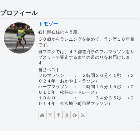
プロフィール
トモゾー
石川県在住の４８歳。
３０歳からランニングを始めて、ラン歴１８年目
です。
当ブログでは、４７都道府県のフルマラソンをサ
ブスリーで完走するまでの道のりをお届けしま
す。
自己ベスト
フルマラソン ： ２時間３６分４１秒 （２
０２４年 おかやまマラソン）
ハーフマラソン ： １時間１５分１５秒 （２
０１５年 松任ロードレース）
１０キロ ： ３４分３５秒 （２
０１４年 金沢城下町市民マラソン）