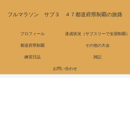
フルマラソン サブ３ ４７都道府県制覇の旅路
プロフィール
達成状況（サブスリーで全国制覇）
都道府県制覇
その他の大会
練習日誌
雑記
お問い合わせ