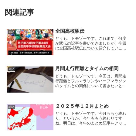
関連記事
全国高校駅伝
雑記
どうも、トモゾーです。これまで、何度
か駅伝の記事を書いてきましたが、今回
は全国高校駅伝について紹介していこう
と思います。今週末の日曜日に開催され
ますので、その前に触れておこうと思い
ましたw全国高校駅伝正式名称は「全国高
等学校駅伝競走大会」と...
月間走行距離とタイムの相関
雑記
どうも、トモゾーです。今回は、月間走
行距離とフルマラソンやハーフマラソン
のタイムとの関係について書きたいと思
います。以前に『初めてのサブ３』の記
事で、月間３００キロ走ったら初サブ３
できたという内容を書きました。距離を
走ったから、タイムが伸び...
２０２５年１２月まとめ
雑記
どうも、トモゾーです。今月ももう終わ
り、というか、今年ももう終わりです
ね。明日は、今年のまとめ記事をアップ
する予定ですので、月間のまとめをいつ
もより１日早くしていきたいと思いま