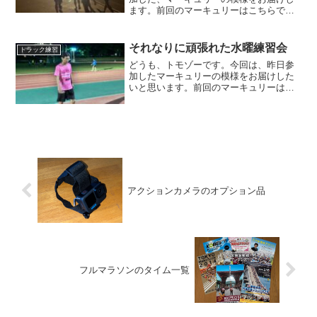
ます。前回のマーキュリーはこちらで
す。練習メニュー金沢市営陸上競技場の
改修工事の影響で、最近は松任や津幡に
遠征しているのですが、チームメンバー
それなりに頑張れた水曜練習会
トラック練習
の居住地に寄って、それぞれ...
どうも、トモゾーです。今回は、昨日参
加したマーキュリーの模様をお届けした
いと思います。前回のマーキュリーはこ
ちらです。練習メニュー今回の練習は、
今シーズンのレースが終わったメンバー
も多く、全然メニューが決まりませんで
した。遅れてやってきたプ...
アクションカメラのオプション品
フルマラソンのタイム一覧