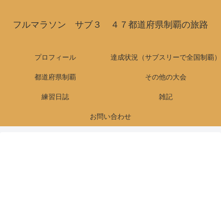
フルマラソン サブ３ ４７都道府県制覇の旅路
プロフィール
達成状況（サブスリーで全国制覇）
都道府県制覇
その他の大会
練習日誌
雑記
お問い合わせ