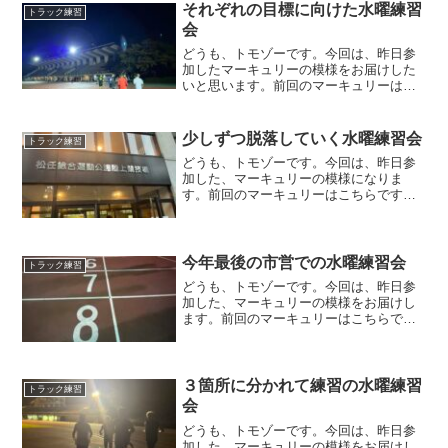
るだけ頑張らない練習にし...
それぞれの目標に向けた水曜練習
トラック練習
会
どうも、トモゾーです。今回は、昨日参
加したマーキュリーの模様をお届けした
いと思います。前回のマーキュリーはこ
ちらになります練習メニュー今回のメニ
ューは、１，０００mを５本でした。し
かしながら、このメニューをやるという
少しずつ脱落していく水曜練習会
トラック練習
メンバーが、最初はいませ...
どうも、トモゾーです。今回は、昨日参
加した、マーキュリーの模様になりま
す。前回のマーキュリーはこちらです。
練習メニュー今回の練習メニューは、
２，０００mを３〜４本のインターバル
で、ペースは３分５０秒の予定でした。
メニュー作成者からは、気温が...
今年最後の市営での水曜練習会
トラック練習
どうも、トモゾーです。今回は、昨日参
加した、マーキュリーの模様をお届けし
ます。前回のマーキュリーはこちらで
す。練習メニュー今回のマーキュリー
は、今年最後の金沢市営陸上競技場での
実施となりました。来週から年末まで、
５年に１度の改修作業に入るた...
３箇所に分かれて練習の水曜練習
トラック練習
会
どうも、トモゾーです。今回は、昨日参
加した、マーキュリーの模様をお届けし