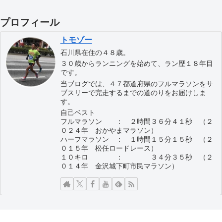
プロフィール
トモゾー
石川県在住の４８歳。
３０歳からランニングを始めて、ラン歴１８年目
です。
当ブログでは、４７都道府県のフルマラソンをサ
ブスリーで完走するまでの道のりをお届けしま
す。
自己ベスト
フルマラソン ： ２時間３６分４１秒 （２
０２４年 おかやまマラソン）
ハーフマラソン ： １時間１５分１５秒 （２
０１５年 松任ロードレース）
１０キロ ： ３４分３５秒 （２
０１４年 金沢城下町市民マラソン）