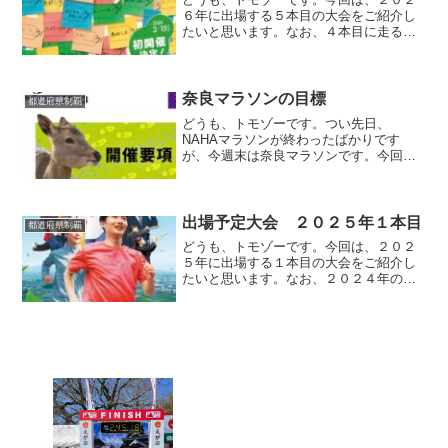
６年に出場する５本目の大会をご紹介し
たいと思います。なお、４本目に走る予
定の大会はこちらになります。参加する
大会２０２６年５本目に参加する大会は
「かがわマラソン」です。開催日は２０
２６年３月１５日（日）で...
奈良マラソンの目標
都道府県制覇
どうも、トモゾーです。つい先日、
NAHAマラソンが終わったばかりです
が、今週末は奈良マラソンです。今回は
そんな奈良マラソンの目標をお届けした
いと思います。なお、大会の紹介記事は
こちらになります。目標サブスリー
NAHAマラソンでは奇跡的なタイ...
出場予定大会 ２０２５年１本目
都道府県制覇
どうも、トモゾーです。今回は、２０２
５年に出場する１本目の大会をご紹介し
たいと思います。なお、２０２４年の１
５本目に走る大会はこちらになります。
（すでに走り終えてますが・・・w）参加
する大会２０２５年１本目に参加する大
会は、「にしおマラソン...