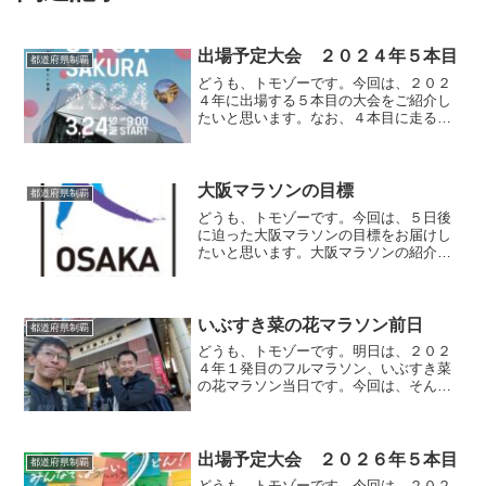
出場予定大会 ２０２４年５本目
都道府県制覇
どうも、トモゾーです。今回は、２０２
４年に出場する５本目の大会をご紹介し
たいと思います。なお、４本目に走る大
会はこちらになります。参加する大会２
０２４年５本目に参加する大会は、「さ
が桜マラソン」です。開催日は２０２４
年３月２４日（日）です。...
大阪マラソンの目標
都道府県制覇
どうも、トモゾーです。今回は、５日後
に迫った大阪マラソンの目標をお届けし
たいと思います。大阪マラソンの紹介記
事はこちらになります。目標サブスリー
前回走った別府大分毎日マラソンでは、
最低限の目標がサブスリーでしたが、こ
れから走るマラソンは当分...
いぶすき菜の花マラソン前日
都道府県制覇
どうも、トモゾーです。明日は、２０２
４年１発目のフルマラソン、いぶすき菜
の花マラソン当日です。今回は、そんな
大会の前日の模様をお届けしたいと思い
ます。目標の記事もアップしてますの
で、よければそちらもどうぞ。いぶすき
菜の花マラソン前日石川〜鹿...
出場予定大会 ２０２６年５本目
都道府県制覇
どうも、トモゾーです。今回は、２０２