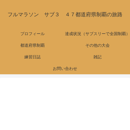
フルマラソン サブ３ ４７都道府県制覇の旅路
プロフィール
達成状況（サブスリーで全国制覇）
都道府県制覇
その他の大会
練習日誌
雑記
お問い合わせ