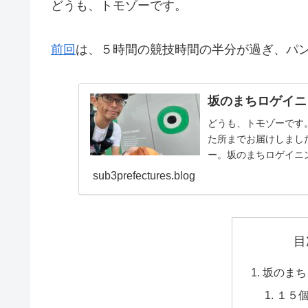
どうも、トモゾーです。
前回
は、５時間の競技時間の半分が過ぎ、パ
坂のまちロゲイニ
どうも、トモゾーです
た所までお届けしまし
ー。坂のまちロゲイニ
を降りて、５→２９→え→
sub3prefectures.blog
目
坂のまち
１５