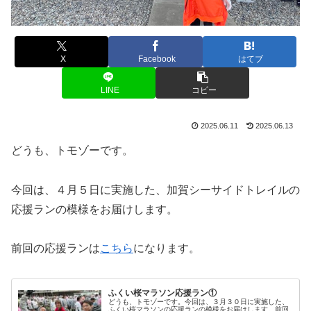
X
Facebook
はてブ
LINE
コピー
2025.06.11
2025.06.13
どうも、トモゾーです。
今回は、４月５日に実施した、加賀シーサイドトレイルの
応援ランの模様をお届けします。
前回の応援ランは
こちら
になります。
ふくい桜マラソン応援ラン①
どうも、トモゾーです。今回は、３月３０日に実施した、
ふくい桜マラソンの応援ランの模様をお届けします。前回