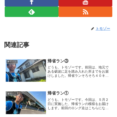
トモゾー
関連記事
帰省ラン③
練習日誌
どうも、トモゾーです。前回は、地元で
ある砺波に足を踏み入れた所までをお届
けしました。帰省ランそろそろ４０キロ
という所で、持参したボディメンテを摂
取しました。どこかの大会の参加賞でも
らった物ですが、味が嫌いでずっと置い
てありましたw大会で使っ...
帰省ラン①
練習日誌
どうも、トモゾーです。今回は、５月２
日に実施した、帰省ランの模様をお届け
します。前回のロング走はこちらになり
ます。帰省ラン今回の帰省ランですが、
以前から温めていたものになります。２