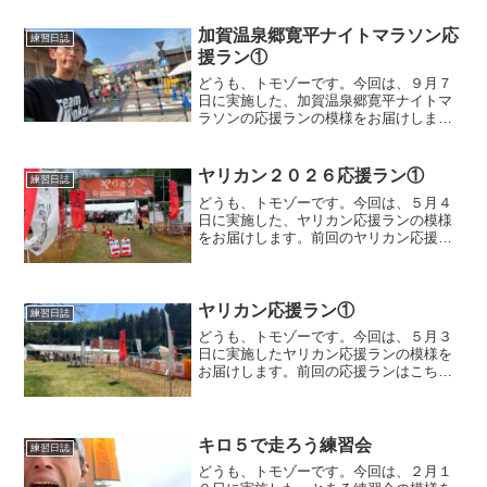
００９年に走り始めて、いつか走って実
家に帰ってみたいなと思っ...
加賀温泉郷寛平ナイトマラソン応
練習日誌
援ラン①
どうも、トモゾーです。今回は、９月７
日に実施した、加賀温泉郷寛平ナイトマ
ラソンの応援ランの模様をお届けしま
す。前回の応援ランはこちらです。加賀
温泉郷寛平ナイトマラソン応援ラン会場
入り前回の応援ランでは、自宅から大会
ヤリカン２０２６応援ラン①
練習日誌
会場まで走って向かいました...
どうも、トモゾーです。今回は、５月４
日に実施した、ヤリカン応援ランの模様
をお届けします。前回のヤリカン応援ラ
ンはこちらです。ヤリカン応援ラン早朝
に参加した、倶利伽羅スイーツランを終
えた後は、車でヤリカン会場に向かいま
した。途中、スーパーに寄...
ヤリカン応援ラン①
練習日誌
どうも、トモゾーです。今回は、５月３
日に実施したヤリカン応援ランの模様を
お届けします。前回の応援ランはこちら
になります。ヤリカン応援ランヤリカン
応援ランと題していますが、そもそもヤ
リカンとは何なのか？「ヤリカン１２時
間耐久＆１００mile」...
キロ５で走ろう練習会
練習日誌
どうも、トモゾーです。今回は、２月１