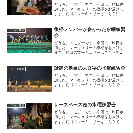
どうも、トモゾーです。今回は、昨日参
加した、マーキュリーの模様をお届けし
ます。前回のマーキュリーはこちらにな
ります。練習メニュー今回の練習メニュ
ーは、１４，０００m＋１，０００mで
す。連戦のフルマラソンも終わり、当
復帰メンバーが多かった水曜練習
トラック練習
分、身体を酷使してもいいの...
会
どうも、トモゾーです。今回は、昨日参
加した、マーキュリーの模様をお届けし
ます。前回のマーキュリーはこちらで
す。練習メニュー今回の練習メニュー
は、１０，０００mのビルドアップ走
で、事前にペーサー依頼がありました。
話題の映画の人文字の水曜練習会
トラック練習
最初の４，０００mが５分１０秒...
どうも、トモゾーです。今回は、昨日参
加した、マーキュリーの模様をお届けし
ます。前回のマーキュリーはこちらで
す。練習メニュー今回の練習場所は、松
任トラックにしました。前日から雨が降
るようになり、当日も降られる可能性が
あったこと、天気予報では４...
レースペース走の水曜練習会
トラック練習
どうも、トモゾーです。今回は、昨日参
加した、マーキュリーの模様をお届けし
ます。前回のマーキュリーはこちらで
す。練習メニュー今回のマーキュリー
は、またまたペーサーをしませんでし