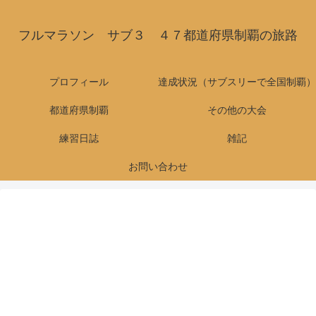
フルマラソン サブ３ ４７都道府県制覇の旅路
プロフィール
達成状況（サブスリーで全国制覇）
都道府県制覇
その他の大会
練習日誌
雑記
お問い合わせ