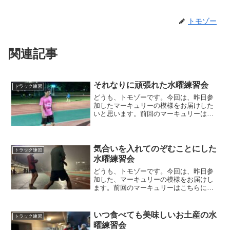
トモゾー
関連記事
それなりに頑張れた水曜練習会
トラック練習
どうも、トモゾーです。今回は、昨日参
加したマーキュリーの模様をお届けした
いと思います。前回のマーキュリーはこ
ちらです。練習メニュー今回の練習は、
今シーズンのレースが終わったメンバー
も多く、全然メニューが決まりませんで
した。遅れてやってきたプ...
気合いを入れてのぞむことにした
トラック練習
水曜練習会
どうも、トモゾーです。今回は、昨日参
加した、マーキュリーの模様をお届けし
ます。前回のマーキュリーはこちらにな
ります。練習メニュー今回は、天気予報
が曇りで、雨雲レーダーで見ても全く雨
雲が無かったので、普通に練習できると
いつ食べても美味しいお土産の水
トラック練習
思っていたのですが、実際...
曜練習会