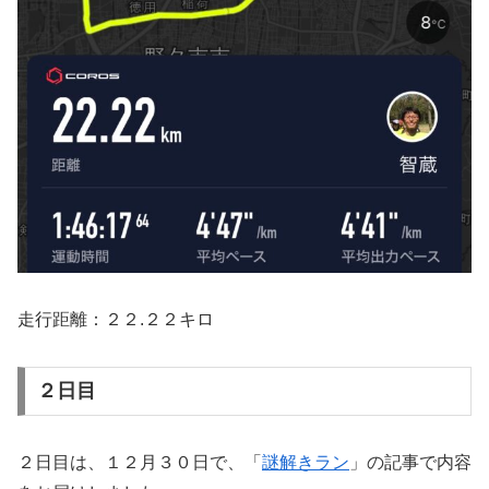
走行距離：２２.２２キロ
２日目
２日目は、１２月３０日で、「
謎解きラン
」の記事で内容