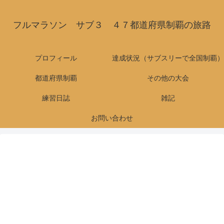
フルマラソン サブ３ ４７都道府県制覇の旅路
プロフィール
達成状況（サブスリーで全国制覇）
都道府県制覇
その他の大会
練習日誌
雑記
お問い合わせ