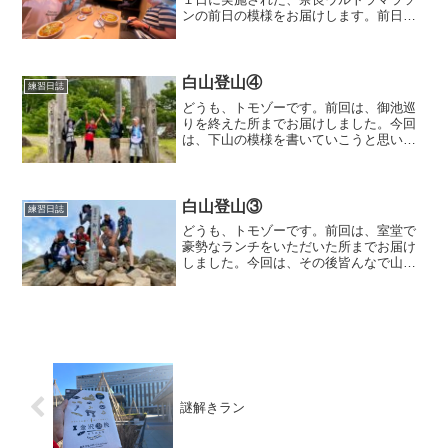
ンの前日の模様をお届けします。前日の
模様今回、応援ランとしては、自分史上
最遠の奈良となります。一瞬、新潟とど
ちらが遠いのか？って考えましたが、微
妙に奈良の方が遠かったで...
白山登山④
練習日誌
どうも、トモゾーです。前回は、御池巡
りを終えた所までお届けしました。今回
は、下山の模様を書いていこうと思いま
す。白山登山室堂センターでの一コマ室
堂センターに到着すると、あるメンバー
がテレビの前に釘付けになってます。ど
うやら、家族がのど自慢大...
白山登山③
練習日誌
どうも、トモゾーです。前回は、室堂で
豪勢なランチをいただいた所までお届け
しました。今回は、その後皆んなで山頂
を目指す所を書いていこうと思います。
白山登山いざ山頂へ室堂センターを出る
と山頂は見えるところにあり、やる気が
俄然出てきます。ちょっと...
謎解きラン