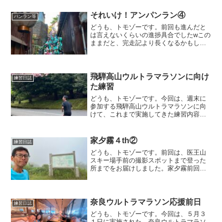
それいけ！アンパンラン④
パンラン等
どうも、トモゾーです。前回も進んだと
は言えないくらいの進捗具合でしたwこの
ままだと、完走記より長くなるかもしれ
ませんねwとにかく、少しでも前に進めて
いきましょう！顔の上半分左眉前回は左
あごを走り終えて、次は左眉に向かいま
す。左眉に行く前に、...
飛騨高山ウルトラマラソンに向け
練習日誌
た練習
どうも、トモゾーです。今回は、週末に
参加する飛騨高山ウルトラマラソンに向
けて、これまで実施してきた練習内容の
一覧をお届けします。飛騨高山ウルトラ
を含めた、対決企画の記事はこちらにな
りますので、参考にご覧ください。練習
家夕霧４th②
練習日誌
内容一覧今回は、対決企画...
どうも、トモゾーです。前回は、医王山
スキー場手前の撮影スポットまで登った
所までをお届けしました。家夕霧前回と
は違い、今回はSTRAVAのセグメントア
タックをしてないので、医王山スキー場
からもチームメンバーと一緒に登って行
きます。医王の里キャ...
奈良ウルトラマラソン応援前日
練習日誌
どうも、トモゾーです。今回は、５月３
１日に実施された、奈良ウルトラマラソ