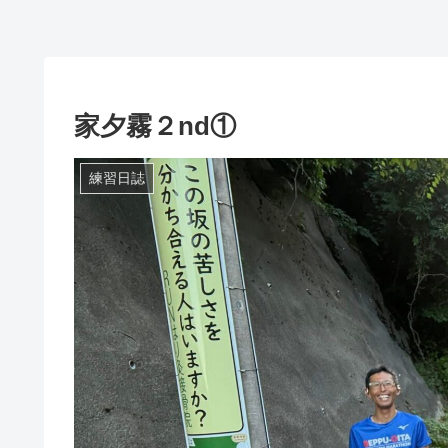
家夕霧２nd①
練習日誌