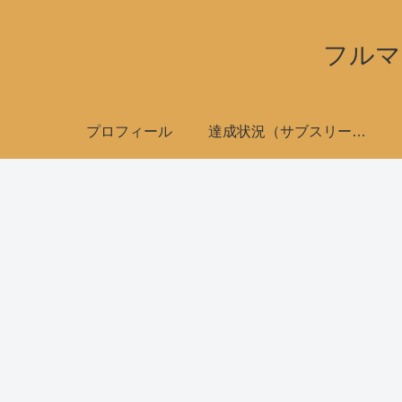
フルマ
プロフィール
達成状況（サブスリーで全国制覇）