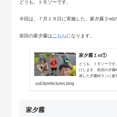
どうも、トモゾーです。
今回は、７月１９日に実施した、家夕霧２nd
前回の家夕霧は
こちら
になります。
家夕霧１st①
どうも、トモゾーです
けします。前回の夕霧
画した夕霧峠ランに参
が、早起きができたの..
sub3prefectures.blog
家夕霧