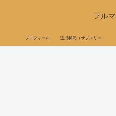
フルマ
プロフィール
達成状況（サブスリーで全国制覇）