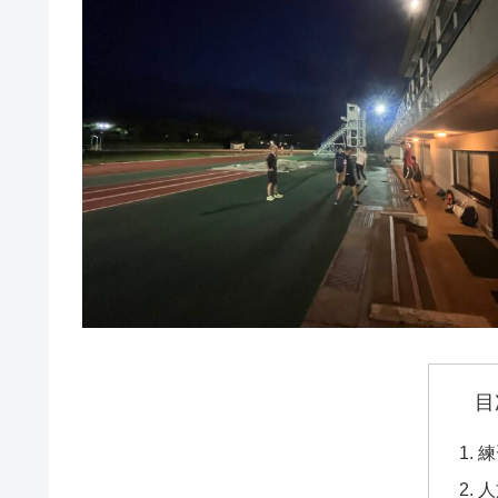
目
練
人