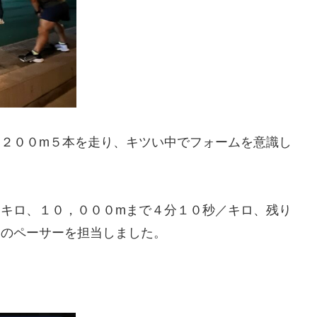
、２００m５本を走り、キツい中でフォームを意識し
／キロ、１０，０００mまで４分１０秒／キロ、残り
てのペーサーを担当しました。