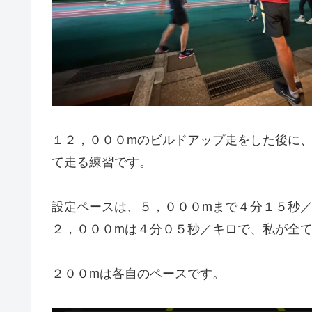
１２，０００mのビルドアップ走をした後に
て走る練習です。
設定ペースは、５，０００mまで４分１５秒
２，０００mは４分０５秒／キロで、私が全
２００mは各自のペースです。