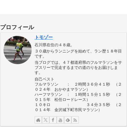
プロフィール
トモゾー
石川県在住の４８歳。
３０歳からランニングを始めて、ラン歴１８年目
です。
当ブログでは、４７都道府県のフルマラソンをサ
ブスリーで完走するまでの道のりをお届けしま
す。
自己ベスト
フルマラソン ： ２時間３６分４１秒 （２
０２４年 おかやまマラソン）
ハーフマラソン ： １時間１５分１５秒 （２
０１５年 松任ロードレース）
１０キロ ： ３４分３５秒 （２
０１４年 金沢城下町市民マラソン）