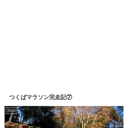
つくばマラソン完走記⑦
完走記