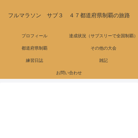
フルマラソン サブ３ ４７都道府県制覇の旅路
プロフィール
達成状況（サブスリーで全国制覇）
都道府県制覇
その他の大会
練習日誌
雑記
お問い合わせ