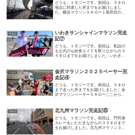
どうも、トモゾーです。前回は、５キロ
地点に到達した所までをお届けしまし
た。横浜マラソン５キロ〜１箇所目の給
水は、５キロ地点を跨ぐ形で設置されて
いました。暑くなりそうなこの日も、し
っかりと毎回給水を取っていきます。左
手に山下公園を望みながらの...
いわきサンシャインマラソン完走
完走記
記⑦
どうも、トモゾーです。前回は、私設の
も公式のも給食エイドを取りながらの３
５キロまでをお届けしました。いわきサ
ンシャインマラソン３５キロ〜３５キロ
を超えてすぐに、全国制覇の先輩とのス
ライドでした。そのすぐ後に、サブスリ
金沢マラソン２０２５ペーサー完
完走記
ーの集団です。ずっとギリ...
走記④
どうも、トモゾーです。前回は、５キロ
まで走った所までをお届けしました。金
沢マラソンペーサー５キロ〜ここから１
０キロまで写真はありませんw何かしらの
ポイントがある所では、スマホを取り出
し、写真を撮ろうと思っていたのです
北九州マラソン完走記⑥
完走記
が、ペースの確認に忙しい...
どうも、トモゾーです。前回は、門司港
カレーをいただきながらの３２キロまで
をお届けしました。北九州マラソン３２
キロ〜ここで、３時間ペーサーとスライ