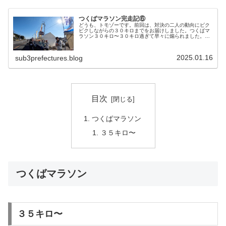
つくばマラソン完走記⑥
どうも、トモゾーです。前回は、対決の二人の動向にビク
ビクしながらの３０キロまでをお届けしました。つくばマ
ラソン３０キロ〜３０キロ過ぎて早々に煽られました。何
かというと、看板ですw「お前の本気って、そんなもんな
ん！？」結構、本気出してますwこ...
2025.01.16
sub3prefectures.blog
目次
つくばマラソン
３５キロ〜
つくばマラソン
３５キロ〜