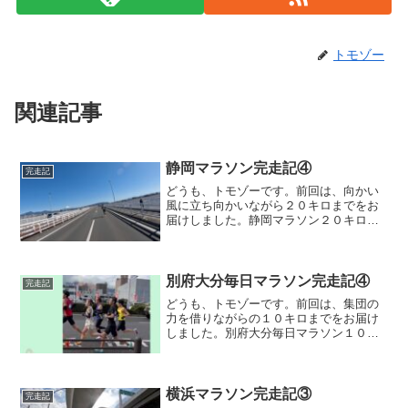
トモゾー
関連記事
静岡マラソン完走記④
完走記
どうも、トモゾーです。前回は、向かい
風に立ち向かいながら２０キロまでをお
届けしました。静岡マラソン２０キロ〜
２０キロを超え、中間点を挟んで、また
曲がり角祭りが始まります。中間点のす
ぐ手前で右折します。そして、すぐに中
間点。中間点は、１時間２...
別府大分毎日マラソン完走記④
完走記
どうも、トモゾーです。前回は、集団の
力を借りながらの１０キロまでをお届け
しました。別府大分毎日マラソン１０キ
ロ〜１０キロ手前で折り返し、走る向き
が逆になった途端に風向きが追い風とな
ったことで、自然とペースが上がった事
がわかりました。周りの集...
横浜マラソン完走記③
完走記