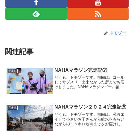
トモゾー
関連記事
NAHAマラソン完走記⑦
完走記
どうも、トモゾーです。前回は、ゴール
してサブスリー出来なかった所までお届
けしました。NAHAマラソンゴール後こ
の完走証をもらって、意気消沈しており
ましたが・・・「ゴールしましたよ」写
真のために無理やり笑顔を作りましたwそ
の後、着替えを済まし...
NAHAマラソン２０２４完走記⑤
完走記
どうも、トモゾーです。前回は、私設エ
イドで小さいお子さんから給水をもらい
ながらの１５キロ地点までをお届けしま
した。NAHAマラソン１５キロ〜写真で
はわかりづらいかもしれませんが、シャ