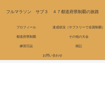
フルマラソン サブ３ ４７都道府県制覇の旅路
プロフィール
達成状況（サブスリーで全国制覇）
都道府県制覇
その他の大会
練習日誌
雑記
お問い合わせ