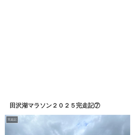
田沢湖マラソン２０２５完走記⑦
完走記