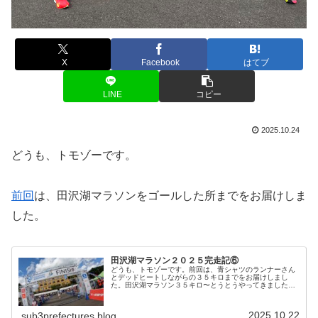
X
Facebook
はてブ
LINE
コピー
2025.10.24
どうも、トモゾーです。
前回
は、田沢湖マラソンをゴールした所までをお届けしま
した。
田沢湖マラソン２０２５完走記⑥
どうも、トモゾーです。前回は、青シャツのランナーさん
とデッドヒートしながらの３５キロまでをお届けしまし
た。田沢湖マラソン３５キロ〜とうとうやってきました。
３５キロを過ぎてすぐに始まる急坂です。２年前は、ここ
の坂がキツ過ぎて、戦略的歩き（本当...
2025.10.22
sub3prefectures.blog