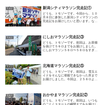
ボン玉の応援がありました。私、こうい
うの好きです。この後、...
新潟シティマラソン完走記①
完走記
どうも、トモゾーです。今回から、１０
月８日に参加した新潟シティマラソンの
完走記をお届けしたいと思います。な
お、速報版の結果はこちらになります。
新潟シティマラソンスタートまで当日
は、朝６時にホテルを出発し、スタート
会場であるデンカビッグスワン...
にしおマラソン完走記③
完走記
どうも、トモゾーです。前回は、お茶畑
を抜けて５キロまでをお届けしました。
にしおマラソン５キロ〜５キロをすぎ
て、淡々と走ってると沿道にランニング
インフルエンサーを見つけました。くれ
いじーかろさんでした。この時は、誰か
知り合いの応援に来ているの...
北海道マラソン完走記⑤
完走記
どうも、トモゾーです。前回は、雪玉エ
イドをそんなに堪能できなかった所まで
お届けしました。今回は、２５キロより
先、新川通りの折り返しあたりからお送
りしたいと思います。２５キロ〜雪玉エ
イドと前後して、空模様が怪しくなって
きました。前半の晴れ、３...
おかやまマラソン完走記②
完走記
どうも、トモゾーです。前回は、いつも
のごとくスタートの瞬間までをお届けし