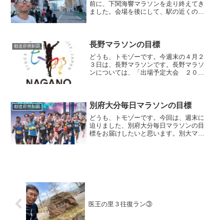
前に、下関海響マラソンを走り終えてき
ました。会場を後にして、駅の近くのス
タバでブログを書いているのですが、目
の前のランナーさん達は皆、足を引きず
っておりますwなお、下関海響マラソンの
目標はこちらになります...
長野マラソンの目標
都道府県制覇
どうも、トモゾーです。今週末の４月２
３日は、長野マラソンです。長野マラソ
ンについては、「出場予定大会 ２０２
３年４本目」で書いておりますので、そ
ちらもご覧ください。今回はそんな長野
マラソンの目標を書いていきたいと思い
ます。目標サブスリー毎度...
別府大分毎日マラソンの目標
都道府県制覇
どうも、トモゾーです。今回は、週末に
迫りました、別府大分毎日マラソンの目
標をお届けしたいと思います。別大マラ
ソンの紹介記事はこちらになります。目
標いつもはサブスリーという目標を第一
に掲げてますが、今回は一番高い目標か
ら挙げていきたいと思いま...
医王の里３往復ラン③