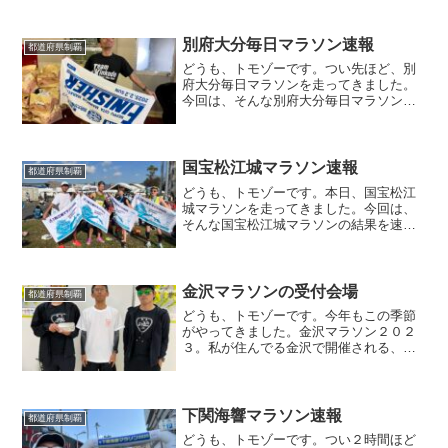
別府大分毎日マラソン速報
都道府県制覇
どうも、トモゾーです。つい先ほど、別
府大分毎日マラソンを走ってきました。
今回は、そんな別府大分毎日マラソンの
結果を速報ベースでお届けします。別府
大分毎日マラソン速報別府大分毎日マラ
ソンの結果は・・・Screenshot２時間３
８分４０秒でし...
国宝松江城マラソン速報
都道府県制覇
どうも、トモゾーです。本日、国宝松江
城マラソンを走ってきました。今回は、
そんな国宝松江城マラソンの結果を速報
ベースでお届けします。なお、国宝松江
城マラソンの目標はこちらです。国宝松
江城マラソン速報国宝松江城マラソンの
結果は・・・２時間４７分...
金沢マラソンの受付会場
都道府県制覇
どうも、トモゾーです。今年もこの季節
がやってきました。金沢マラソン２０２
３。私が住んでる金沢で開催される、都
市型マラソンです。今回は、そんな金沢
マラソンの前日・前々日の受付会場に行
った模様をお届けしたいと思います。金
沢マラソンの受付会場私は...
下関海響マラソン速報
都道府県制覇
どうも、トモゾーです。つい２時間ほど