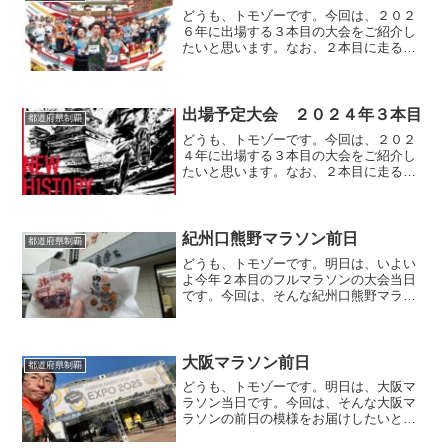
どうも、トモゾーです。今回は、２０２
６年に出場する３本目の大会をご紹介し
たいと思います。なお、２本目に走る予
定の大会はこちらになります。参加する
大会２０２６年３本目に参加する大会は
「北九州マラソン」です。開催日は２０
２６年２月１５日（日）で...
出場予定大会 ２０２４年３本目
都道府県制覇
どうも、トモゾーです。今回は、２０２
４年に出場する３本目の大会をご紹介し
たいと思います。なお、２本目に走る大
会はこちらになります。参加する大会２
０２４年３本目に参加する大会は、「熊
本城マラソン」です。開催日は２０２４
年２月１８日（日）です。...
紀州口熊野マラソン前日
都道府県制覇
どうも、トモゾーです。明日は、いよい
よ今年２本目のフルマラソンの大会当日
です。今回は、そんな紀州口熊野マラソ
ンの前日の模様をお届けしたいと思いま
す。ちなみに、大会の目標はこちらにな
ります。紀州口熊野マラソン前日石川〜
和歌山さて、和歌山県への...
大阪マラソン前日
都道府県制覇
どうも、トモゾーです。明日は、大阪マ
ラソン当日です。今回は、そんな大阪マ
ラソンの前日の模様をお届けしたいと思
います。大阪マラソンの目標はこちらに