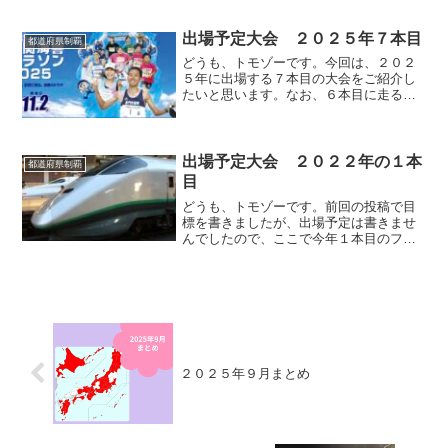
なります。大阪マラソン前日石川〜大阪
今回の旅は電車です。いつも、自宅から
金沢駅までは歩いて向かっ...
出場予定大会 ２０２５年７本目
都道府県制覇
どうも、トモゾーです。今回は、２０２
５年に出場する７本目の大会をご紹介し
たいと思います。なお、６本目に走る予
定の大会はこちらになります。参加する
大会２０２５年７本目に参加する大会
は、「下関海響マラソン」です。開催日
は２０２５年１１月２日（日...
出場予定大会 ２０２２年の１本
都道府県制覇
目
どうも、トモゾーです。前回の投稿で目
標を書きましたが、出場予定は書きませ
んでしたので、ここで今年１本目のフル
マラソンを発表したいと思います。その
大会とは、山形県長井市で開催される、
「長井マラソン２０２２」です！開催日
は、２０２２年１０月１６...
２０２５年９月まとめ