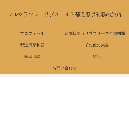
フルマラソン サブ３ ４７都道府県制覇の旅路
プロフィール
達成状況（サブスリーで全国制覇）
都道府県制覇
その他の大会
練習日誌
雑記
お問い合わせ