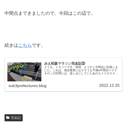
中間点まできましたので、今回はこの辺で。
続きは
こちら
です。
みえ松阪マラソン完走記⑤
どうも、トモゾーです。前回、ようやく中間点に到達しま
した。これは、過去最長になりそうな予感w中間点〜２５
キロこの区間には、楽しみにしていたあのエイドが２４キ
ロ地点にあります。中間点を超えたあたりから、まだかな
ーまだかなーと心待ちにしていたの...
2022.12.25
sub3prefectures.blog
完走記