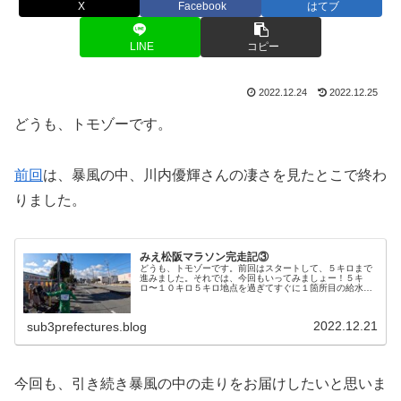
X
Facebook
はてブ
LINE
コピー
2022.12.24
2022.12.25
どうも、トモゾーです。
前回
は、暴風の中、川内優輝さんの凄さを見たとこで終わ
りました。
みえ松阪マラソン完走記③
どうも、トモゾーです。前回はスタートして、５キロまで
進みました。それでは、今回もいってみましょー！５キ
ロ〜１０キロ５キロ地点を過ぎてすぐに１箇所目の給水が
ありました。多少寒いですが、後半に攣らないようにする
ためにも最初から給水をしっかり取っ...
2022.12.21
sub3prefectures.blog
今回も、引き続き暴風の中の走りをお届けしたいと思いま