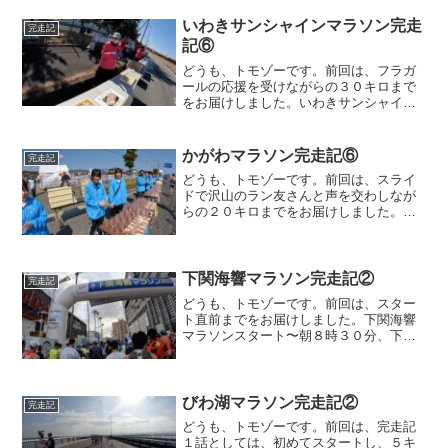
いわきサンシャインマラソン完走
完走記
記⑥
どうも、トモゾーです。前回は、フラガ
ールの応援を受けながらの３０キロまで
をお届けしました。いわきサンシャイン
マラソン３０キロ〜３０キロすぎ、私設
エイドでしたが、光り輝く赤色に惹かれ
てミニトマトをいただきました。その後
かがわマラソン完走記⑥
完走記
にコンソメスープもあり、...
どうも、トモゾーです。前回は、スライ
ドで沢山のラン友さんと声を交わしなが
らの２０キロまでをお届けしました。か
がわマラソン２０キロ〜２１キロ地点で
のエイドでも、もちろん給食を取ってい
きます。そして、またまた出汁エイドが
あったので、こちらもいた...
下関海響マラソン完走記②
完走記
どうも、トモゾーです。前回は、スター
ト直前までをお届けしました。下関海響
マラソンスタート〜朝８時３０分、下関
海響マラソンがスタートしました！スタ
ートロスは２１秒でした。２００m程走
った所ですが、さすがにまだ混雑してい
て、なかなか自分のペース...
びわ湖マラソン完走記②
完走記
どうも、トモゾーです。前回は、完走記
１話としては、初めてスタートし、５キ