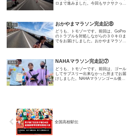
ロまで進みました。今回もサクサクっと
進めていきたいと思います。５キロ〜１
０キロこの区間の序盤では、やたらと直
角コーナーが多く、少しストレスを感じ
ました。こんな感じで短い...
おかやまマラソン完走記⑧
完走記
どうも、トモゾーです。前回は、GoPro
のトラブルを対処しながらの３０キロま
でをお届けしました。おかやまマラソン
３０キロ〜３０キロを過ぎると、おかや
まマラソンのコースでは唯一と言ってい
いアップダウンがあります。とはいえ、
１５mくらいの高低差...
NAHAマラソン完走記⑦
完走記
どうも、トモゾーです。前回は、ゴール
してサブスリー出来なかった所までお届
けしました。NAHAマラソンゴール後こ
の完走証をもらって、意気消沈しており
ましたが・・・「ゴールしましたよ」写
真のために無理やり笑顔を作りましたwそ
の後、着替えを済まし...
全国高校駅伝