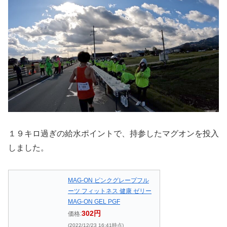
１９キロ過ぎの給水ポイントで、持参したマグオンを投入
しました。
MAG-ON ピンクグレープフル
ーツ フィットネス 健康 ゼリー
MAG-ON GEL PGF
302円
価格:
(2022/12/23 16:41時点)