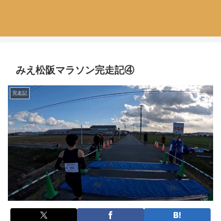
みえ松阪マラソン完走記④
完走記