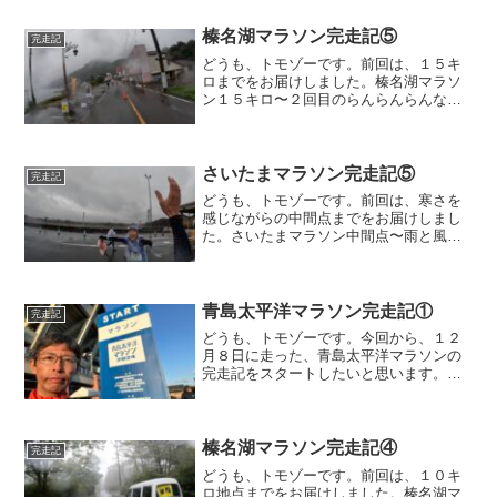
榛名湖マラソン完走記⑤
完走記
どうも、トモゾーです。前回は、１５キ
ロまでをお届けしました。榛名湖マラソ
ン１５キロ〜２回目のらんらんらんなち
ゃんです。またまた、いちいち可愛い仕
草です。中身は・・・wこちらは２回目の
ボート乗り場ですが、この後、１７.８キ
ロくらいで動画が止ま...
さいたまマラソン完走記⑤
完走記
どうも、トモゾーです。前回は、寒さを
感じながらの中間点までをお届けしまし
た。さいたまマラソン中間点〜雨と風で
気分は落ちてますが、ようやくテンショ
ンの上がる場所がやってきました。２２.
５キロ地点、給食エイドです。狙いは、
十万石まんじゅうです。...
青島太平洋マラソン完走記①
完走記
どうも、トモゾーです。今回から、１２
月８日に走った、青島太平洋マラソンの
完走記をスタートしたいと思います。な
お、速報ベースでの結果はすでに書いて
おりますので、そちらもご覧ください。
青島太平洋マラソンスタートまで今回、
大会当日の朝はめちゃくち...
榛名湖マラソン完走記④
完走記
どうも、トモゾーです。前回は、１０キ
ロ地点までをお届けしました。榛名湖マ