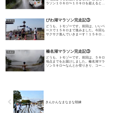
ラソン１０キロ〜１０キロを超えると、
１周目に登り始めとなったＴ字路の場所
を左に曲がります。すると、３度目のゴ
ールゲートをくぐることになりますが、
この向きでくぐるのは初め...
びわ湖マラソン完走記③
完走記
どうも、トモゾーです。前回は、いいペ
ースで１５キロまで進みました。今回も
サクサク進んでいきまーす！１５キロ〜
２０キロ１５キロを超えると最初の給食
エイドに到着しました。直前の案内看板
に「給食」と表示してあるので、わかり
やすくて良かったです。こ...
榛名湖マラソン完走記③
完走記
どうも、トモゾーです。前回は、５キロ
地点までをお届けしました。榛名湖マラ
ソン５キロ〜なんとか登りきり、コース
最高点まできました。登り始めから２.５
キロほどで、これをあと４回登らないと
いけません。そして、鋭角のコーナーを
曲がるとすぐに急な下り...
きんかんなまなまな朝練