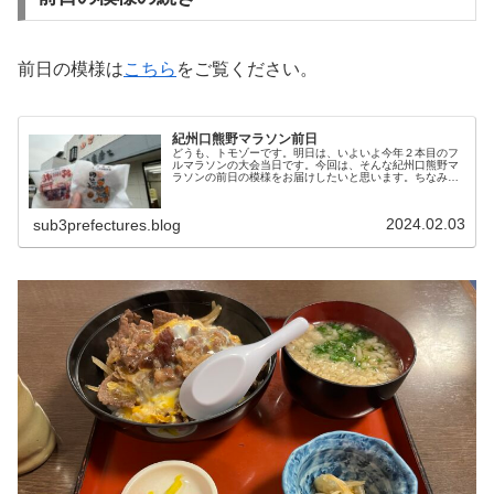
前日の模様は
こちら
をご覧ください。
紀州口熊野マラソン前日
どうも、トモゾーです。明日は、いよいよ今年２本目のフ
ルマラソンの大会当日です。今回は、そんな紀州口熊野マ
ラソンの前日の模様をお届けしたいと思います。ちなみ
に、大会の目標はこちらになります。紀州口熊野マラソン
前日石川〜和歌山さて、和歌山県への...
2024.02.03
sub3prefectures.blog