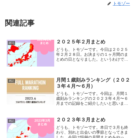
トモゾー
関連記事
２０２５年２月まとめ
雑記
どうも、トモゾーです。今日は２０２５
年２月２８日。お決まりの１ヶ月間のま
とめの日となりました。というわけで、
今回は恒例の月間まとめをお届けしたい
と思います。前月のまとめはこちらにな
ります。ランニングデータ走行日数：２
１日月間走行距離：４１２...
月間１歳刻みランキング（２０２
雑記
３年４月〜６月）
どうも、トモゾーです。今回は、月間１
歳刻みランキングの２０２３年４月〜６
月までの記録をご紹介したいと思いま
す。前回の期間の記録はこちらになりま
す。月間１歳刻みランキングこちらのラ
ンキングは１ヶ月間で開催されたフルマ
２０２３年３月まとめ
雑記
ラソンの大会を集計し、全国...
どうも、トモゾーです。本日で３月も終
わり、別れと出会いの季節となってきま
した。今回は恒例の月間まとめをやって