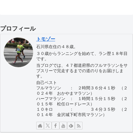
プロフィール
トモゾー
石川県在住の４８歳。
３０歳からランニングを始めて、ラン歴１８年目
です。
当ブログでは、４７都道府県のフルマラソンをサ
ブスリーで完走するまでの道のりをお届けしま
す。
自己ベスト
フルマラソン ： ２時間３６分４１秒 （２
０２４年 おかやまマラソン）
ハーフマラソン ： １時間１５分１５秒 （２
０１５年 松任ロードレース）
１０キロ ： ３４分３５秒 （２
０１４年 金沢城下町市民マラソン）