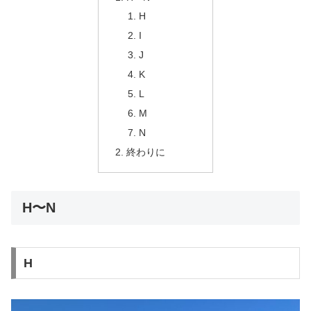
H
I
J
K
L
M
N
終わりに
H〜N
H