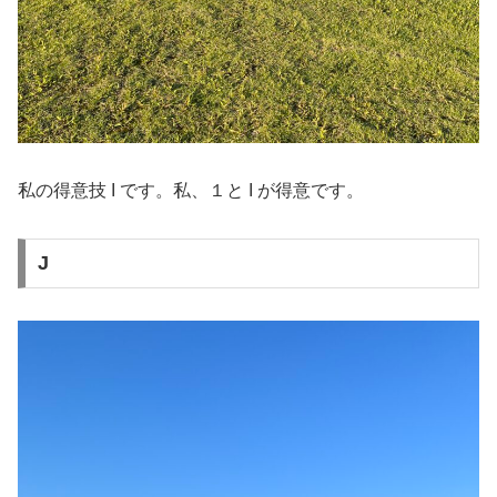
私の得意技 I です。私、１と I が得意です。
J