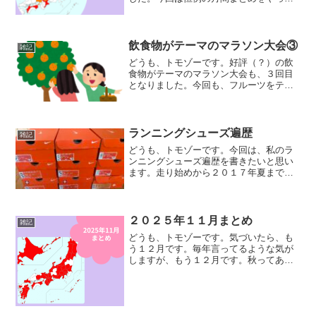
いきたいと思います。先月のまとめはこ
ちらになります。ランニングデータ走行
日数：２６日月間走行距離：４５４.５キ
ロ月間走行時間：３７時...
飲食物がテーマのマラソン大会③
雑記
どうも、トモゾーです。好評（？）の飲
食物がテーマのマラソン大会も、３回目
となりました。今回も、フルーツをテー
マにした大会について紹介していきたい
と思います。前回の記事はこちらになり
ます。みかんヒロシマMIKANマラソン広
島県江田島市で開催さ...
ランニングシューズ遍歴
雑記
どうも、トモゾーです。今回は、私のラ
ンニングシューズ遍歴を書きたいと思い
ます。走り始めから２０１７年夏まで私
はランニング歴１４年ですが、実は２つ
のメーカーのシューズしか履いたことが
ありません。そのメーカーとは、
「NIKE」と「asics」で...
２０２５年１１月まとめ
雑記
どうも、トモゾーです。気づいたら、も
う１２月です。毎年言ってるような気が
しますが、もう１２月です。秋ってあり
ましたっけ？って言ってたのに、もう１
２月です。そんな１２月ですが、今回
は、１１月のまとめをしていきたいと思
います。１０月のまとめはこ...