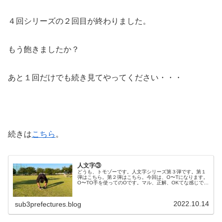
４回シリーズの２回目が終わりました。
もう飽きましたか？
あと１回だけでも続き見てやってください・・・
続きは
こちら
。
人文字③
どうも、トモゾーです。人文字シリーズ第３弾です。第１
弾はこちら。第２弾はこちら。今回は、O〜Tになります。
O〜TO手を使ってのOです。マル、正解、OKてな感じで
す。反対に下半身でOです。お茶目に顔出してみました
が、影で見えませんねwP左手曲...
2022.10.14
sub3prefectures.blog