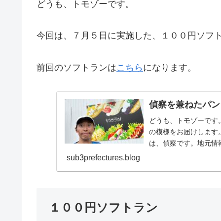
どうも、トモゾーです。
今回は、７月５日に実施した、１００円ソフ
前回のソフトランは
こちら
になります。
偵察を兼ねたパン
どうも、トモゾーです
の模様をお届けします
は、偵察です。地元情
見に行って見ました。自宅
sub3prefectures.blog
１００円ソフトラン