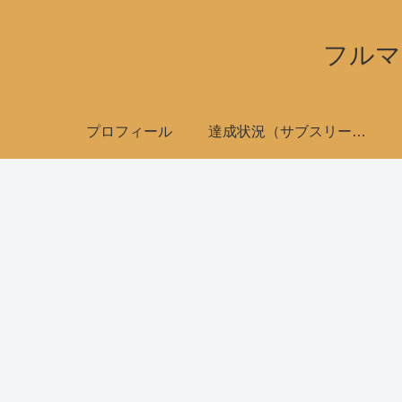
フルマ
プロフィール
達成状況（サブスリーで全国制覇）