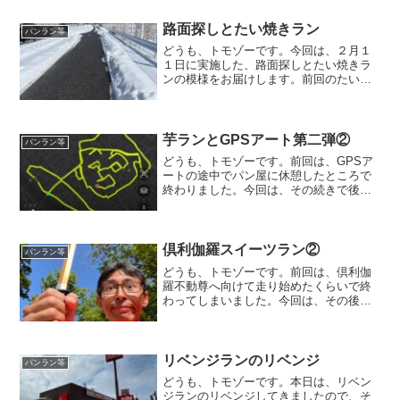
「ぱん焼人 はたなか・みきお」です。
パン屋の名前？ 人の名前！？ ジャム
路面探しとたい焼きラン
パンラン等
おじさん的な？？ 朝の７...
どうも、トモゾーです。今回は、２月１
１日に実施した、路面探しとたい焼きラ
ンの模様をお届けします。前回のたい焼
きランはこちらになります。路面探しと
たい焼きラン前回の「２日連続の商店街
ラン」から２日経ちましたが、まだ雪が
たっぷり残っており、今回...
芋ランとGPSアート第二弾②
パンラン等
どうも、トモゾーです。前回は、GPSア
ートの途中でパン屋に休憩したところで
終わりました。今回は、その続きで後半
戦をお届けしたいと思います。芋ランと
GPSアート後半戦スタートパン屋で小腹
を満たしたら、後半戦スタートです。ナ
ビをしている私として...
倶利伽羅スイーツラン②
パンラン等
どうも、トモゾーです。前回は、倶利伽
羅不動尊へ向けて走り始めたくらいで終
わってしまいました。今回は、その後ど
のように走ったかをお届けしたいと思い
ます。倶利伽羅スイーツラン倶利伽羅不
動尊に向けて一旦ロードに出たあと、ま
たトレイルに入っていきま...
リベンジランのリベンジ
パンラン等
どうも、トモゾーです。本日は、リベン
ジランのリベンジしてきましたので、そ