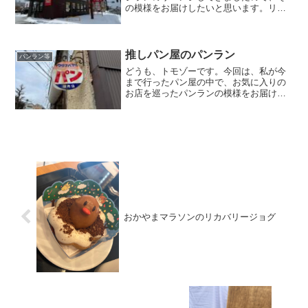
の模様をお届けしたいと思います。リベ
ンジランのリベンジリベンジランのリベ
ンジって何回も書いてますが、何の事で
すか？ と、お思いでしょうw昨日の記事
で「先週のリベンジラン...
推しパン屋のパンラン
パンラン等
どうも、トモゾーです。今回は、私が今
まで行ったパン屋の中で、お気に入りの
お店を巡ったパンランの模様をお届けし
たいと思います。推しパン屋のパンラン
今回のパンランは、時間がそんなにない
中で、ある程度長く走れて、美味しく走
れそうな企画は何かな〜？...
おかやまマラソンのリカバリージョグ