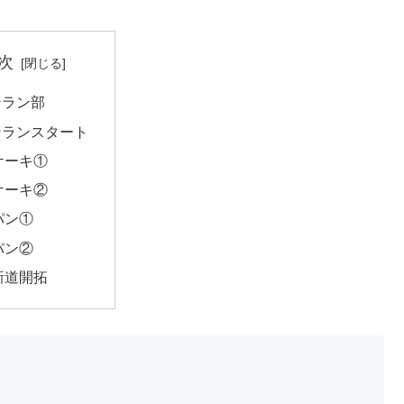
次
ンラン部
ンランスタート
ケーキ①
ケーキ②
パン①
パン②
新道開拓