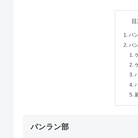
目
パ
パ
パンラン部