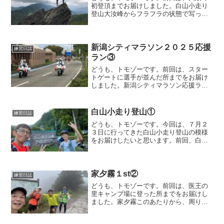
初登頂までお届けしました。白山小走り
登山大汝峰からフラフラの状態で写って
ますwここからは、大汝峰を降りて、御池
巡りの続きをして室堂センターまで戻り
ます。今回は、山頂からの視界は毎回良
くないです。前回、初御...
新潟シティマラソン２０２５応援
練習日誌
ラン③
どうも、トモゾーです。前回は、スター
トゲートに選手が並んだ所までをお届け
しました。新潟シティマラソン応援ラン
スタートスタート１０分前ですが、私は
一足先に走り出しました。スタートして
すぐの場所だと、混雑しすぎてて、個別
白山小走り登山①
練習日誌
の応援がままならないので...
どうも、トモゾーです。今回は、７月２
３日に行ってきた白山小走り登山の模様
をお届けしたいと思います。前回、白山
登山した時の記事はこちらです。白山小
走り登山いきさつ今回の白山登山は、前
日に誘われましたw誘われた内容を聞く
と、小走りで登る、私が行...
家夕霧１st②
練習日誌
どうも、トモゾーです。前回は、医王の
里キャンプ場に登った所までをお届けし
ました。家夕霧このあたりから、周りが
段々ガスってきました。走ってる方とし
ては、涼しくてありがたいですが、景観