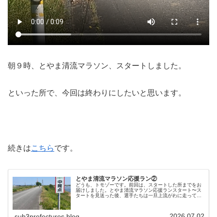
朝９時、とやま清流マラソン、スタートしました。
といった所で、今回は終わりにしたいと思います。
続きは
こちら
です。
とやま清流マラソン応援ラン②
どうも、トモゾーです。前回は、スタートした所までをお
届けしました。とやま清流マラソン応援ランスタート〜ス
タートを見送った後、選手たちは一旦上流がわに走ってい
き、すぐに折り返してくるので、１回目の応援ポイントは
２キロくらいになります。ラン友さ…
2026.07.02
sub3prefectures.blog