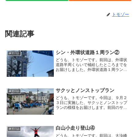
トモゾー
関連記事
シン・外環状道路１周ラン②
練習日誌
どうも、トモゾーです。前回は、外環状
道路半周くらいで補給したところまでを
お届けしました。外環状道路１周ラン杜
の里を抜け、ここから登りで、トンネル
を２つ通ります。金沢マラソンを走った
方なら、１１キロすぎから、この２つの
トンネルを逆に走っている...
サクッとノンストップラン
練習日誌
どうも、トモゾーです。今回は、９月２
３日に実施した、サクッとノンストップ
ランの模様をお届けします。前回のサク
ッとランはこちらになります。サクッと
ノンストップランこの日は、朝の時間帯
だけ走れる感じで、少ない時間でできる
だけの距離を走ろうと思っ...
白山小走り登山④
練習日誌
どうも、トモゾーです。前回は、大汝峰