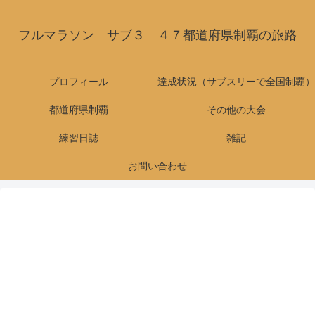
フルマラソン サブ３ ４７都道府県制覇の旅路
プロフィール
達成状況（サブスリーで全国制覇）
都道府県制覇
その他の大会
練習日誌
雑記
お問い合わせ