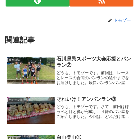
トモゾー
関連記事
石川県民スポーツ大会応援とパン
練習日誌
ラン②
どうも、トモゾーです。前回は、レース
とレースの合間のパンランの途中までを
お届けしました。辰口パンランパン屋へ
の道を引き返して、陸上競技場へ戻って
も良かったのですが、往復で１０キロも
いかなさそうだったので、少し遠回りす
それいけ！アンパンラン③
パンラン等
るコースを選びました。し...
どうも、トモゾーです。さて、前回はほ
っぺと目と鼻が完成し、４軒のパン屋を
ご紹介しました。今回は、どれだけ進む
のか。とにかく、行ってみましょ〜！顔
の下半分右あご、右口スタート地点か
ら、右あごを走り、⑥の「パンブラザー
ズアベ」を一旦名残惜しく横...
白山登山①
練習日誌