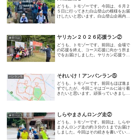
どうも、トモゾーです。今回は、６月２
５日に行ってきた白山登山の模様をお届
けしたいと思います。白山登山企画内容
今回の登山はチーム金港堂のメンバーで
行く企画で、昨年から始まったようで
す。今年、私もそのグループに混ぜても
らい、かなり久しぶりの白山...
ヤリカン２０２６応援ラン②
練習日誌
どうも、トモゾーです。前回は、会場で
の応援を終え、コース応援に向かう所ま
でをお届けしました。ヤリカン応援ラン
１２時間耐久の部コース逆走コースを逆
走していくと、湧水の出ている遣水観音
霊水堂があり、水汲みに来られる方が沢
山います。ヤリカンの選手...
それいけ！アンパンラン⑤
パンラン等
どうも、トモゾーです。前回もほぼ進ま
ずでしたが、今回こそはゴールに辿り着
きたいと思います。頑張っていきましょ
ー！顔の上半分（残り）右眉金沢駅近辺
まで来て頭頂部が終わると、少し戻る形
で右眉に入っていきます。ここまで、か
なりの距離と時間走って食...
しらやまさんロング走②
練習日誌
どうも、トモゾーです。前回は、しらや
まさんロング走の約３分の１までお届け
しました。今回はその続きを書いていこ
うと思います。しらやまさんロング走休