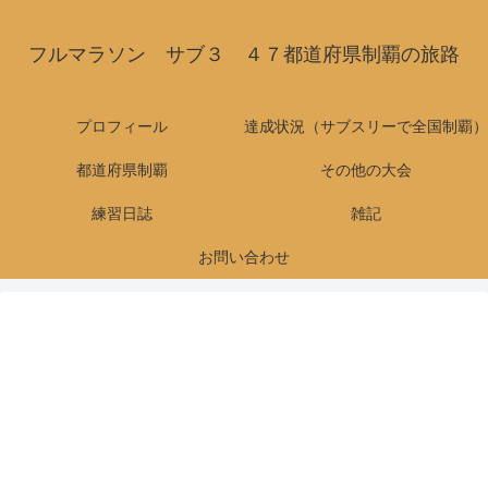
フルマラソン サブ３ ４７都道府県制覇の旅路
プロフィール
達成状況（サブスリーで全国制覇）
都道府県制覇
その他の大会
練習日誌
雑記
お問い合わせ