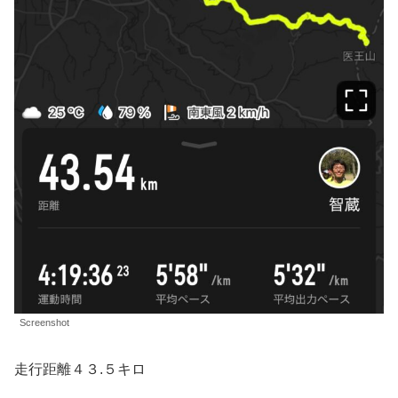
Screenshot
走行距離４３.５キロ