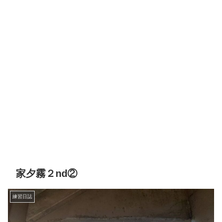
家夕霧２nd②
練習日誌