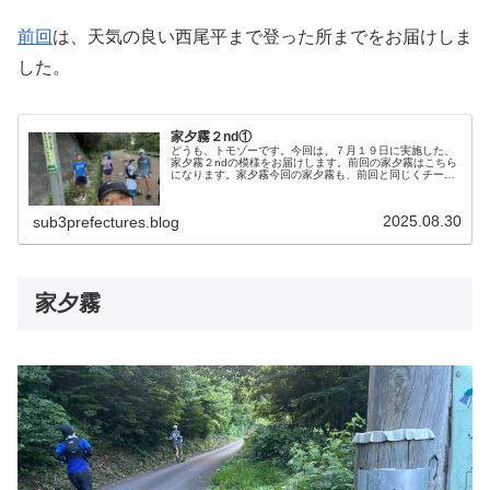
前回
は、天気の良い西尾平まで登った所までをお届けしま
した。
家夕霧２nd①
どうも、トモゾーです。今回は、７月１９日に実施した、
家夕霧２ndの模様をお届けします。前回の家夕霧はこちら
になります。家夕霧今回の家夕霧も、前回と同じくチーム
メンバーが企画した夕霧峠ランに参加する形でした。一人
で家夕霧やる気は起こらないので...
2025.08.30
sub3prefectures.blog
家夕霧