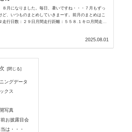
。８月になりました。毎日、暑いですね・・・７月もずっ
けど、いつものまとめしていきまーす。前月のまとめはこ
タ走行日数：２９日月間走行距離：５５８.１キロ月間走行
..
2025.08.01
次
ニングデータ
ックス
開写真
事前お披露目会
本当は・・・