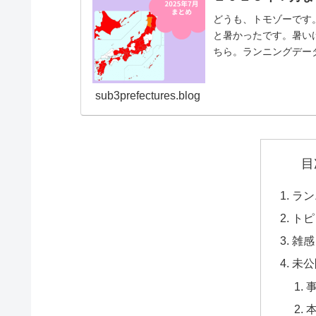
どうも、トモゾーです
と暑かったです。暑い
ちら。ランニングデー
時間：５１時間３１分累.
sub3prefectures.blog
目
ラン
トピ
雑感
未公