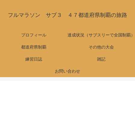
フルマラソン サブ３ ４７都道府県制覇の旅路
プロフィール
達成状況（サブスリーで全国制覇）
都道府県制覇
その他の大会
練習日誌
雑記
お問い合わせ