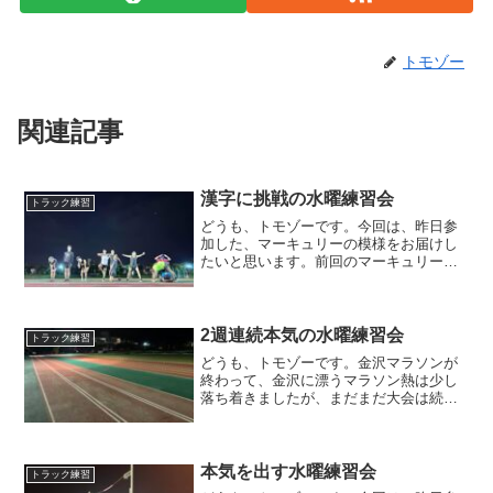
トモゾー
関連記事
漢字に挑戦の水曜練習会
トラック練習
どうも、トモゾーです。今回は、昨日参
加した、マーキュリーの模様をお届けし
たいと思います。前回のマーキュリーは
こちらです。練習メニュー今回の練習メ
ニューは、５，０００m＋３，０００m＋
１，０００mでした。お盆真っ只中で、
トラック自体はいつもよ...
2週連続本気の水曜練習会
トラック練習
どうも、トモゾーです。金沢マラソンが
終わって、金沢に漂うマラソン熱は少し
落ち着きましたが、まだまだ大会は続き
ますので、気合入れてトラックに向かい
ました。トラックに着いたら、案の定、
人は少なくなってましたw富山マラソンが
終わった後の次週はどう...
本気を出す水曜練習会
トラック練習