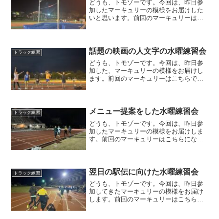
どうも、トモゾーです。今回は、昨日参
加したマーキュリーの模様をお届けした
いと思います。前回のマーキュリーはこ
ちらになります。練習メニュー今回の練
習メニューは、２，０００m＋１，００
０mを１セットとし、それを２〜３セッ
トするというものでした。...
話題の映画の人文字の水曜練習会
トラック練習
どうも、トモゾーです。今回は、昨日参
加した、マーキュリーの模様をお届けし
ます。前回のマーキュリーはこちらで
す。練習メニュー今回の練習場所は、松
任トラックにしました。前日から雨が降
るようになり、当日も降られる可能性が
あったこと、天気予報では４...
メニュー提案をした水曜練習会
トラック練習
どうも、トモゾーです。今回は、昨日参
加したマーキュリーの模様をお届けしま
す。前回のマーキュリーはこちらになり
ます。練習メニュー私は、またもやフル
マラソン明けですので、他のメンバーの
ペーサーをすることにしましたが、今回
はメニューが決まっていま...
翌日の駅伝に向けた水曜練習会
トラック練習
どうも、トモゾーです。今回は、昨日参
加してきたマーキュリーの模様をお届け
します。前回のマーキュリーはこちらに
なります。練習メニュー今回のトラック
練習ですが、ほとんどのメンバーが翌日