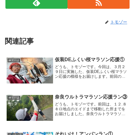
トモゾー
関連記事
仮装DEふくい桜マラソン応援①
練習日誌
どうも、トモゾーです。今回は、３月２
９日に実施した、仮装DEふくい桜マラソ
ン応援の模様をお届けします。前回の応
援ランはこちらです。仮装DEふくい桜マ
ラソン応援今回のふくい桜マラソンで
は、昨夏から「仮装で出場しましょ
う！」と、チームメンバーか...
奈良ウルトラマラソン応援ラン③
練習日誌
どうも、トモゾーです。前回は、１２.８
キロ地点のエイドまで移動した所までを
お届けしました。奈良ウルトラマラソン
応援ランScreenshot現時点ではまだ、鳳
凰の首の途中にいます。首の部分を抜け
たら、コースから外れ、次の応援ポイン
トに向かう予...
それいけ！アンパンラン①
パンラン等