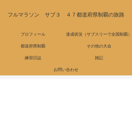
フルマラソン サブ３ ４７都道府県制覇の旅路
プロフィール
達成状況（サブスリーで全国制覇）
都道府県制覇
その他の大会
練習日誌
雑記
お問い合わせ