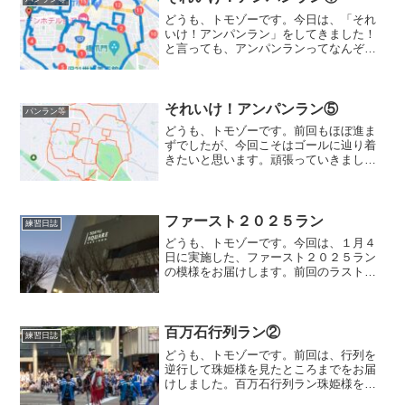
どうも、トモゾーです。今日は、「それ
いけ！アンパンラン」をしてきました！
と言っても、アンパンランってなんぞ
や？ってなると思うので、少し説明させ
ていただきます。アンパンランとはアン
パンランとは、以前に「パンランと栗ス
イーツ」の記事でおこなった...
それいけ！アンパンラン⑤
パンラン等
どうも、トモゾーです。前回もほぼ進ま
ずでしたが、今回こそはゴールに辿り着
きたいと思います。頑張っていきましょ
ー！顔の上半分（残り）右眉金沢駅近辺
まで来て頭頂部が終わると、少し戻る形
で右眉に入っていきます。ここまで、か
なりの距離と時間走って食...
ファースト２０２５ラン
練習日誌
どうも、トモゾーです。今回は、１月４
日に実施した、ファースト２０２５ラン
の模様をお届けします。前回のラスト２
０２４ランはこちらになります。ファー
スト２０２５ランファースト２０２５ラ
ンと言ってますが、２０２５年の最初の
ランニングという事ではあ...
百万石行列ラン②
練習日誌
どうも、トモゾーです。前回は、行列を
逆行して珠姫様を見たところまでをお届
けしました。百万石行列ラン珠姫様を見
送った後、少し逆行していくと、先の方