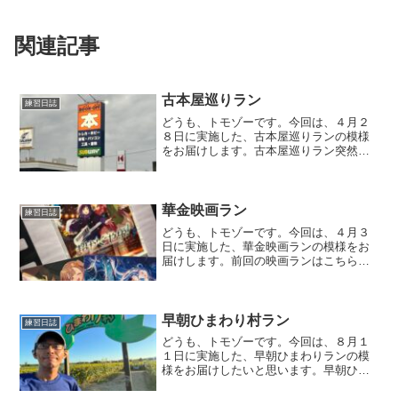
関連記事
古本屋巡りラン
練習日誌
どうも、トモゾーです。今回は、４月２
８日に実施した、古本屋巡りランの模様
をお届けします。古本屋巡りラン突然で
すが、私の趣味をご紹介します。ランニ
ングはもちろんですが、本を読むことも
好きです。特に漫画が大好きで、自宅に
２，０００冊以上あります...
華金映画ラン
練習日誌
どうも、トモゾーです。今回は、４月３
日に実施した、華金映画ランの模様をお
届けします。前回の映画ランはこちらで
す。華金映画ラン金曜日の夜、つまり、
華金はいつも走って終わりなんですが、
この日は映画に誘われました。見に行く
映画館が金沢駅そばのフォ...
早朝ひまわり村ラン
練習日誌
どうも、トモゾーです。今回は、８月１
１日に実施した、早朝ひまわりランの模
様をお届けしたいと思います。早朝ひま
わり村ランいきさつこの時期は、日中に