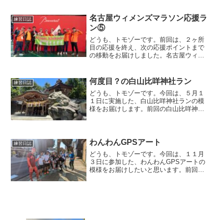
走る事が後々大きなダメージとなってし
まうので、朝か夜に走る事が多いです。
翌日、かなり早起きする事...
名古屋ウィメンズマラソン応援ラ
練習日誌
ン⑤
どうも、トモゾーです。前回は、２ヶ所
目の応援を終え、次の応援ポイントまで
の移動をお届けしました。名古屋ウィメ
ンズマラソン応援ランScreenshot２ヶ所
目の応援ポイント１６キロ地点から次
は、コースを逆走し残り５キロ地点の方
何度目？の白山比咩神社ラン
練習日誌
へ向かいました。...
どうも、トモゾーです。今回は、５月１
１日に実施した、白山比咩神社ランの模
様をお届けします。前回の白山比咩神社
ランはこちらになります。白山比咩神社
ラン今回も、ウルトラマラソンに向けた
練習の一環で、目的地はまたもや白山比
咩神社となりました。今年...
わんわんGPSアート
練習日誌
どうも、トモゾーです。今回は、１１月
３日に参加した、わんわんGPSアートの
模様をお届けしたいと思います。前回、
実施したGPSアートはこちらです。わん
わんGPSアート今回は、GPSアート界で
かなり有名になってきた石川さん企画に
なります。以前に...