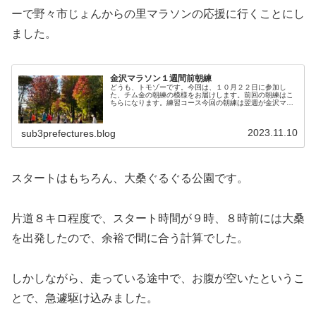
ーで野々市じょんからの里マラソンの応援に行くことにし
ました。
金沢マラソン１週間前朝練
どうも、トモゾーです。今回は、１０月２２日に参加し
た、チム金の朝練の模様をお届けします。前回の朝練はこ
ちらになります。練習コース今回の朝練は翌週が金沢マラ
ソンの本番ということで、緩い練習にしましょうとなって
いました。いつもより少ない感じです...
2023.11.10
sub3prefectures.blog
スタートはもちろん、大桑ぐるぐる公園です。
片道８キロ程度で、スタート時間が９時、８時前には大桑
を出発したので、余裕で間に合う計算でした。
しかしながら、走っている途中で、お腹が空いたというこ
とで、急遽駆け込みました。