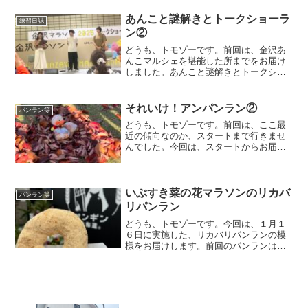
ランのロング走です。金沢駅でメンバー
と集合しましたが、年始の...
あんこと謎解きとトークショーラ
練習日誌
ン②
どうも、トモゾーです。前回は、金沢あ
んこマルシェを堪能した所までをお届け
しました。あんこと謎解きとトークショ
ーラントークショー当初は、あんこマル
シェだけ行くつもりでした。ラン友さん
が、この後にある、金沢マラソンのイベ
それいけ！アンパンラン②
パンラン等
ントのトークショーに行く...
どうも、トモゾーです。前回は、ここ最
近の傾向なのか、スタートまで行きませ
んでした。今回は、スタートからお届け
していきます。スタート右ほっぺ（上半
分）、右目朝７時２０分、まずは地図の
左側のチェックポイントから、アンパン
ランのスタートです！右ほ...
いぶすき菜の花マラソンのリカバ
パンラン等
リパンラン
どうも、トモゾーです。今回は、１月１
６日に実施した、リカバリパンランの模
様をお届けします。前回のパンランはこ
ちらになります。いぶすき菜の花マラソ
ンのリカバリパンランいぶすき菜の花マ
ラソン翌々日ちょっと恒例になってき
た、大会後のリカバリパンラ...