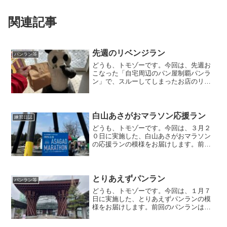
関連記事
先週のリベンジラン
パンラン等
どうも、トモゾーです。今回は、先週お
こなった「自宅周辺のパン屋制覇パンラ
ン」で、スルーしてしまったお店のリベ
ンジに行ってきたので、その模様をお届
けします。まずはランリベンジでのラン
で、先週のスルーしたお店を回ろうと計
画したはいいのですが、皆...
白山あさがおマラソン応援ラン
練習日誌
どうも、トモゾーです。今回は、３月２
０日に実施した、白山あさがおマラソン
の応援ランの模様をお届けします。前回
の応援ランはこちらになります。白山あ
さがおマラソン応援ラン白山あさがおマ
ラソン（正式名称は、いいとこ白山あさ
がおマラソン）の会場は、...
とりあえずパンラン
パンラン等
どうも、トモゾーです。今回は、１月７
日に実施した、とりあえずパンランの模
様をお届けします。前回のパンランはこ
ちらです。とりあえずパンラン今回は特
に他のイベントは無く、とりあえずパン