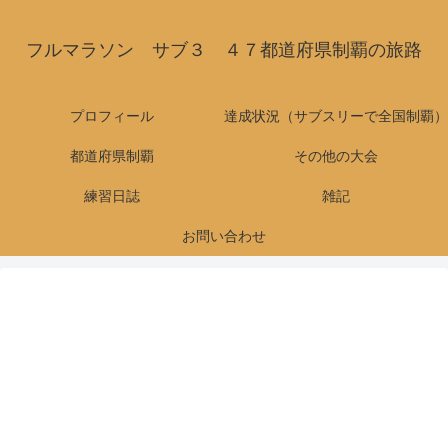
フルマラソン サブ３ ４７都道府県制覇の旅路
プロフィール
達成状況（サブスリーで全国制覇）
都道府県制覇
その他の大会
練習日誌
雑記
お問い合わせ