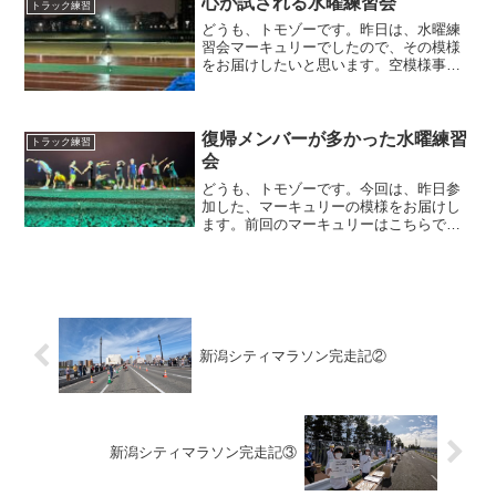
心が試される水曜練習会
トラック練習
どうも、トモゾーです。昨日は、水曜練
習会マーキュリーでしたので、その模様
をお届けしたいと思います。空模様事前
に天気予報を見ていると、夕方から雨が
止むということだったので、意気込んで
陸上競技場に向かったのですが、直前に
なって予報が変わり、しっ...
復帰メンバーが多かった水曜練習
トラック練習
会
どうも、トモゾーです。今回は、昨日参
加した、マーキュリーの模様をお届けし
ます。前回のマーキュリーはこちらで
す。練習メニュー今回の練習メニュー
は、１０，０００mのビルドアップ走
で、事前にペーサー依頼がありました。
最初の４，０００mが５分１０秒...
新潟シティマラソン完走記②
新潟シティマラソン完走記③