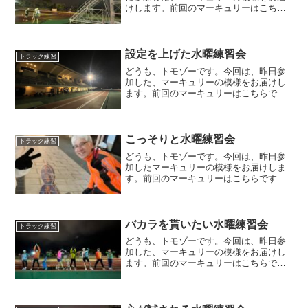
けします。前回のマーキュリーはこちら
です。練習メニュー今回の練習メニュー
は、１４，０００mのペース走とおかわ
り１，０００mでした。私は、２日前か
ら４分１０秒／キロで引っ...
設定を上げた水曜練習会
トラック練習
どうも、トモゾーです。今回は、昨日参
加した、マーキュリーの模様をお届けし
ます。前回のマーキュリーはこちらで
す。練習メニュー今回提示された練習メ
ニューは、２，０００mを３〜４本のイ
ンターバル走でした。サブスリーを目指
す組の設定ペースは４分／キ...
こっそりと水曜練習会
トラック練習
どうも、トモゾーです。今回は、昨日参
加したマーキュリーの模様をお届けしま
す。前回のマーキュリーはこちらです。
こっそりと水曜練習会昨日は水曜日です
ので、本来であればマーキュリーの開催
曜日です。しかし、最近の大雪により、
トラックが使えない、おそ...
バカラを貰いたい水曜練習会
トラック練習
どうも、トモゾーです。今回は、昨日参
加した、マーキュリーの模様をお届けし
ます。前回のマーキュリーはこちらで
す。練習メニュー久しぶりに、大会明け
でもなく、週末が大会でもないタイミン
グでマーキュリーに参加できました。と
いう事で、久しぶりにペーサ...