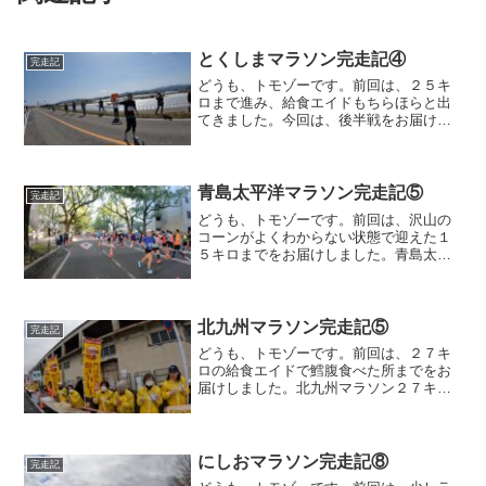
とくしまマラソン完走記④
完走記
どうも、トモゾーです。前回は、２５キ
ロまで進み、給食エイドもちらほらと出
てきました。今回は、後半戦をお届けし
ていこうと思います。２５キロ〜３０キ
ロ２５キロを超えると、確か、そうめん
がエイドで出るはずなので、ここからは
それを楽しみに走ります。...
青島太平洋マラソン完走記⑤
完走記
どうも、トモゾーです。前回は、沢山の
コーンがよくわからない状態で迎えた１
５キロまでをお届けしました。青島太平
洋マラソン１５キロ〜１５キロを過ぎた
エイドにようやく給食が出てきました。
しかし、バナナは食べないんですねーwこ
れが、バナナクレープと...
北九州マラソン完走記⑤
完走記
どうも、トモゾーです。前回は、２７キ
ロの給食エイドで鱈腹食べた所までをお
届けしました。北九州マラソン２７キ
ロ〜給食エイドを沢山食べ終えたところ
で、ラン友さんの応援がありました。タ
コさんの被り物で応援してくれていたの
で、すぐにわかりました。何...
にしおマラソン完走記⑧
完走記