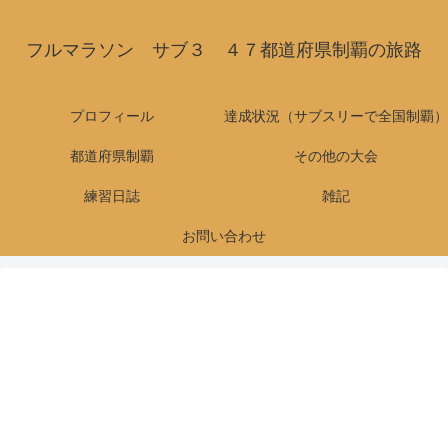
フルマラソン サブ３ ４７都道府県制覇の旅路
プロフィール
達成状況（サブスリーで全国制覇）
都道府県制覇
その他の大会
練習日誌
雑記
お問い合わせ