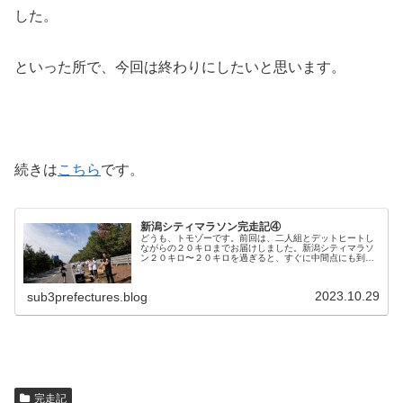
した。
といった所で、今回は終わりにしたいと思います。
続きは
こちら
です。
新潟シティマラソン完走記④
どうも、トモゾーです。前回は、二人組とデットヒートし
ながらの２０キロまでお届けしました。新潟シティマラソ
ン２０キロ〜２０キロを過ぎると、すぐに中間点にも到達
しました。中間点は、だいたい１時間２１分３０秒くらい
でした。まずまずのタイムだし、単...
2023.10.29
sub3prefectures.blog
完走記