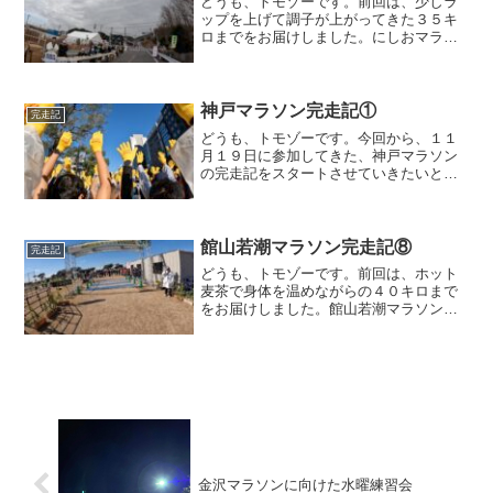
どうも、トモゾーです。前回は、少しラ
ップを上げて調子が上がってきた３５キ
ロまでをお届けしました。にしおマラソ
ン３５キロ〜直前の踏切食堂に入りそび
れてしまった事、終盤に来て身体が冷え
てきて手袋を付け直した事、などにより
次のエイドでは、温かい給...
神戸マラソン完走記①
完走記
どうも、トモゾーです。今回から、１１
月１９日に参加してきた、神戸マラソン
の完走記をスタートさせていきたいと思
います。なお、結果については、速報と
してこちらにアップしております。神戸
マラソンスタートまで尼崎のホテルの最
寄りの駅から電車に乗り、...
館山若潮マラソン完走記⑧
完走記
どうも、トモゾーです。前回は、ホット
麦茶で身体を温めながらの４０キロまで
をお届けしました。館山若潮マラソン４
０キロ〜４０キロ手前から、黒いウェア
のランナーさんと並走を始めると、ペー
スが少し戻ってきました。やはり単独で
走るのとは違って、チカラ...
金沢マラソンに向けた水曜練習会