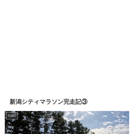
新潟シティマラソン完走記③
完走記