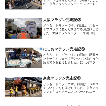
トラインを通過した所までお届けしまし
た。奈良マラソンスタート〜スタート直
後の下り坂をある程度の混雑の中、気を
つけて下りました。１キロ目は４分０３
秒。ちょうどいいペースでスタートでき
ました。今回は、先週のN...
大阪マラソン完走記②
完走記
どうも、トモゾーです。前回は、スター
トブロックに並んだ所までをお届けしま
した。大阪マラソンスタート午前９時１
５分、大阪マラソンがスタートしまし
た。スタート地点を通過したのは、９時
１５分２８秒で、スタートのロスタイム
は２８秒でした。そこそこ後...
にしおマラソン完走記⑤
完走記
どうも、トモゾーです。前回は、酷道ラ
ンナーさんに会ってテンション上がった
所までをお届けしました。にしおマラソ
ンうなぎエイド直前〜うなぎエイドがも
うすぐという案内を見て、またまたテン
ションが上がっておりますwここで、うな
ぎ串が右という案内があ...
奈良マラソン完走記③
完走記
どうも、トモゾーです。前回は、６キロ
くらいまでをお届けしました。奈良マラ
ソン６キロ〜チームメンバーとのエール
交換も終えたので、スライドのランナー
をそんなに真剣に見てなかったのです
が、一際目立つランナーがいました。ミ