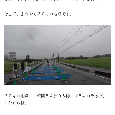
そして、ようやく３０キロ地点です。
３０キロ地点、１時間５４分０６秒。（５キロラップ、１
９分０６秒）