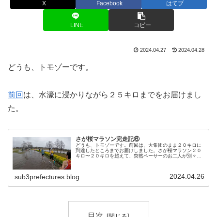
X
Facebook
はてブ
LINE
コピー
2024.04.27
2024.04.28
どうも、トモゾーです。
前回
は、水濠に浸かりながら２５キロまでをお届けまし
た。
さが桜マラソン完走記⑥
どうも、トモゾーです。前回は、大集団のまま２０キロに
到達したところまでお届けしました。さが桜マラソン２０
キロ〜２０キロを超えて、突然ペーサーのお二人が別々に
なってしまいました。直前に何か話していたような気がし
ますが、一人はペースを上げて前に...
2024.04.26
sub3prefectures.blog
目次